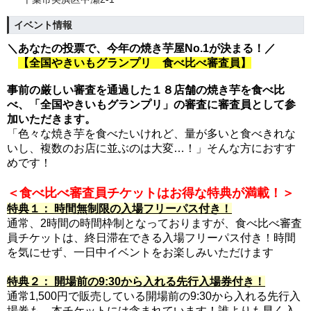
イベント情報
＼あなたの投票で、今年の焼き芋屋No.1が決まる！／
【全国やきいもグランプリ 食べ比べ審査員】
事前の厳しい審査を通過した１８店舗の焼き芋を食べ比
べ、「全国やきいもグランプリ」の審査に審査員として参
加いただきます。
「色々な焼き芋を食べたいけれど、量が多いと食べきれな
いし、複数のお店に並ぶのは大変…！」そんな方におすす
めです！
＜食べ比べ審査員チケットはお得な特典が満載！＞
特典１： 時間無制限の入場フリーパス付き！
通常、2時間の時間枠制となっておりますが、食べ比べ審査
員チケットは、終日滞在できる入場フリーパス付き！時間
を気にせず、一日中イベントをお楽しみいただけます
特典２： 開場前の9:30から入れる先行入場券付き！
通常1,500円で販売している開場前の9:30から入れる先行入
場券も、本チケットには含まれています！誰よりも早く入