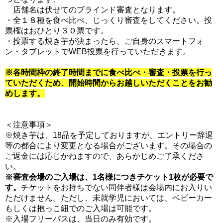
店舗名は伏せてのブラインド審査となります。
・全１８種を食べ比べ、じっくり審査をしてください。投
票権はおひとり３０票です。
・投票する焼き芋が決まったら、ご自身のスマートフォ
ン・タブレットでWEB投票を行っていただきます。
※各時間枠の終了時間までに食べ比べ・審査・投票を行っ
ていただくため、開始時間からお越しいただくことをお勧
めします。
＜注意事項＞
※焼き芋は、18品を予定しておりますが、エントリー辞退
等の都合により変更となる場合がございます。その場合の
ご返金には応じかねますので、あらかじめご了承くださ
い。
※審査会場のご入場は、1名様につきチケット1枚が必要で
す。
チケットをお持ちでない同伴者様は会場内にお入りい
ただけません。ただし、未就学児においては、ベビーカー
もしくは抱っこ紐でのご入場は可能です。
※入場フリーパスは、当日のみ有効です。