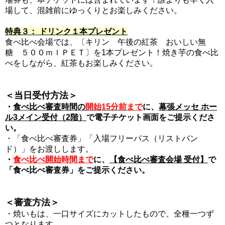
場して、混雑前にゆっくりとお楽しみください。
特典３： ドリンク１本プレゼント
食べ比べ会場では、〔キリン 午後の紅茶 おいしい無
糖 ５００ｍｌＰＥＴ〕を1本プレゼント！焼き芋の食べ比
べをしながら、紅茶もお楽しみください。
＜当日受付方法＞
・
食べ比べ審査時間の
開始15分前
まで
に、
幕張メッセ ホー
ル3メイン受付（2階）
で電子チケット画面をご提示くださ
い。
・「食べ比べ審査券」「入場フリーパス（リストバン
ド）」をお渡しします。
・
食べ比べ開始時間まで
に、
【食べ比べ審査会場 受付】
で
「食べ比べ審査券」をご提示ください。
＜審査方法＞
・焼いもは、一口サイズにカットしたもので、全種一つず
つとなります。