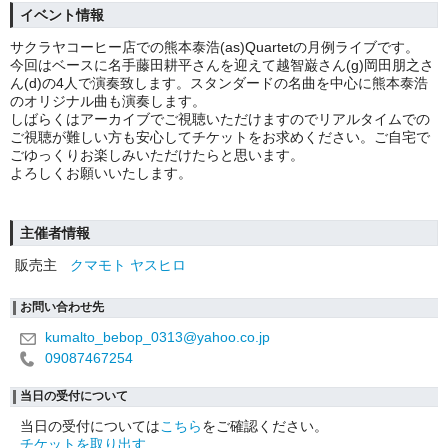
イベント情報
サクラヤコーヒー店での熊本泰浩(as)Quartetの月例ライブです。
今回はベースに名手藤田耕平さんを迎えて越智巌さん(g)岡田朋之さ
ん(d)の4人で演奏致します。スタンダードの名曲を中心に熊本泰浩
のオリジナル曲も演奏します。
しばらくはアーカイブでご視聴いただけますのでリアルタイムでの
ご視聴が難しい方も安心してチケットをお求めください。ご自宅で
ごゆっくりお楽しみいただけたらと思います。
よろしくお願いいたします。
主催者情報
販売主
クマモト ヤスヒロ
お問い合わせ先
kumalto_bebop_0313@yahoo.co.jp
09087467254
当日の受付について
当日の受付については
こちら
をご確認ください。
チケットを取り出す