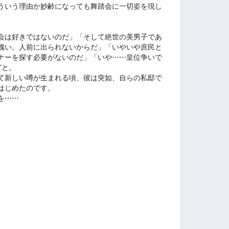
ういう理由か妙齢になっても舞踏会に一切姿を現し
会は好きではないのだ」「そして絶世の美男子であ
醜い。人前に出られないからだ」「いやいや庶民と
ナーを探す必要がないのだ」「いや⋯⋯皇位争いで
どと。
て新しい噂が生まれる頃、彼は突如、自らの私邸で
はじめたのです。
を⋯⋯