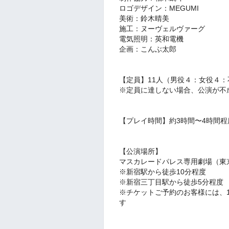
ロゴデザイン：MEGUMI
美術：鈴木晴美
施工：ヌーヴェルヴァーグ
電気照明：英和電機
企画：こんぶ太郎
【定員】11人（男役４：女役４：
※定員に達しない場合、公演が不
【プレイ時間】約3時間〜4時間程
【公演場所】
マスカレードパレス専用劇場（東
※新宿駅から徒歩10分程度
※新宿三丁目駅から徒歩5分程度
※チケットご予約のお客様には、
す