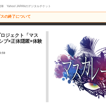
単 Yahoo! JAPANのデジタルチケット
ービスの終了について
新プロジェクト「マス
シブ×正体隠匿×体験
3:59