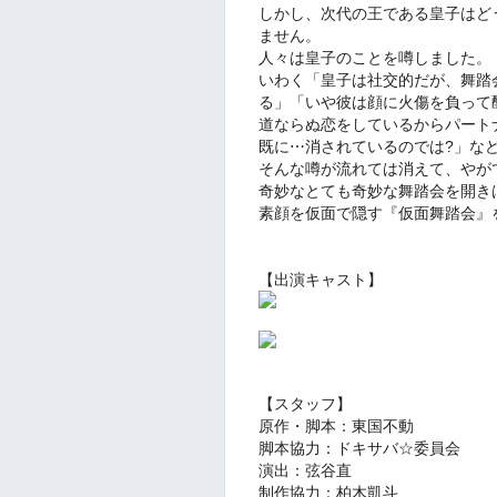
しかし、次代の王である皇子はど
ません。
人々は皇子のことを噂しました。
いわく「皇子は社交的だが、舞踏
る」「いや彼は顔に火傷を負って
道ならぬ恋をしているからパート
既に⋯消されているのでは?」な
そんな噂が流れては消えて、やが
奇妙なとても奇妙な舞踏会を開き
素顔を仮面で隠す『仮面舞踏会』
【出演キャスト】
【スタッフ】
原作・脚本：東国不動
脚本協力：ドキサバ☆委員会
演出：弦谷直
制作協力：柏木凱斗