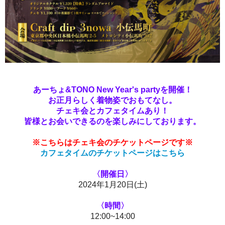
あーちょ&TONO
New Year's partyを
開催！
お正月らしく着物姿でおもてなし。
チェキ会とカフェタイムあり！
皆様とお会いできるのを楽しみにしております。
※こちらはチェキ会
のチケットページです※
カフェタイムのチケットページはこちら
〈開催日〉
2024年1月20日(土)
〈時間〉
12:00~14:00