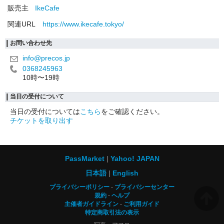
販売主
IkeCafe
関連URL
https://www.ikecafe.tokyo/
お問い合わせ先
info@precos.jp
0368245963
10時〜19時
当日の受付について
当日の受付については
こちら
をご確認ください。
チケットを取り出す
PassMarket
Yahoo! JAPAN
日本語
English
プライバシーポリシー
プライバシーセンター
規約
ヘルプ
主催者ガイドライン
ご利用ガイド
特定商取引法の表示