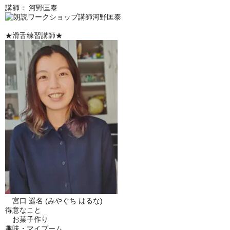
講師： 河野匡泰
★滑舌練習講師★
宮口 遥名 (みやぐち はるな)
得意なこと
お菓子作り
趣味・マイブーム