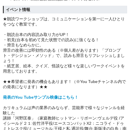
イベント情報
★朗読ワークショップは、コミュニケーションを第一に一人ひとり
をつなぐ教室です。
・朗読台本の内容読み取り力がUP！
・初見(台本を初めて見た状態での読み)に強くなる！
・滑舌もなめらかに。
滑舌の改善には即効性のある（※個人差があります）「プロンプ
ト・デシジョン・メソッド」で、読みも滑舌もリフレッシュしまし
ょう！
・紙芝居、絵本、クイズ、怪談など様々な楽しいワークイベントを
用意しております。
★★希望者に発表の機会もあります！（※You Tubeチャンネル内で
の発表になります）★★
発表のYou Tubeサンプル映像はこちら！
カリキュラムは声の業界のみならず、芸能界で様々なジャンルを経
験した
講師「河野匡泰」（家庭教師ヒットマン・リボーン:ヴェルデ役 /ア
イシールド２１:佐竹洋平役/エースコンバットX2：ニコライ・ドゥ
ミトレスク役/ミュージカル:王様と私:通訳役/舞台:新版滝の白糸：南