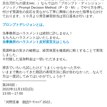
京出刃打ちの源太/etc...
）ならではの『プロンプト・ディシジョン・
メソッド／Prompt Decision Method（P・D・M）』でやり方を押し
付けず受講生の反応を見ながら丁寧に興味に合わせた指導を心がけ
ております。１０月より滑舌練習担当は宮口遥名が行います。
プロンプトデシジョンとは。
当事務所はハラスメントは絶対に許しません！
もちろんハラスメントはいたしません。
当事務所のハラスメント反対宣言文はこちら
受講料金の安さの秘密は、経営体質を徹底的に軽くすることで実現
しました。
※付随した追加料金は一切いただきません。
滑舌でいろいろ試したけど うまくいかなかった方や、
いままで教わってきた朗読の表現方法に肌が合わなかった…なんて
方は一度試してみてはいかがでしょうか？
——————–——————–
第283回：
2022年11月13日(日)
13:00～17:00
「河野匡泰 朗読ﾜｰｸｼｮｯﾌﾟ2022」