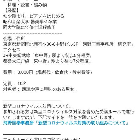
料理・読書・編み物
【経歴】
幼少期より、ピアノをはじめる
昭和音楽大学 器楽学科卒業
同大学院にて修士課程修了
--------------------------------------
会場：住所
東京都新宿区北新宿4-30-8中野ビル3F「河野匡泰事務所 研究室」
アクセス
JR中央総武線「東中野」駅より徒歩5分程度。
都営大江戸線「東中野」駅より徒歩7分程度。
費用： 3,000円（場所代・飲食代・教材費等）
定員： 10名
対象者： 朗読や声に興味のある男女 。
——————–——————–
新型コロナウィルス対策について。
参加される方は新型コロナウィルス対策を含めた受講ルールで進行
いたしますので、下記サイトを一読をお願いいたします。
河野匡泰事務所「新型コロナウィルス対策の取り組みについて」
——————–——————–
アットホームな雰囲気で緊張させません、