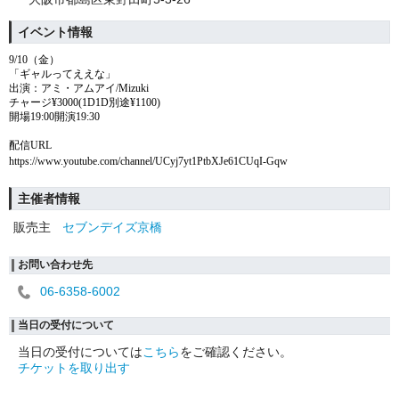
イベント情報
9/10（金）
「ギャルってええな」
出演：アミ・アムアイ/Mizuki
チャージ¥3000(1D1D別途¥1100)
開場19:00開演19:30
配信URL
https://www.youtube.com/channel/UCyj7yt1PtbXJe61CUqI-Gqw
主催者情報
販売主
セブンデイズ京橋
お問い合わせ先
06-6358-6002
当日の受付について
当日の受付については
こちら
をご確認ください。
チケットを取り出す