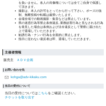
を負いません。各人の肖像権については全てご自身で保護し
て頂きます。
撮影は、本人の許可をとってから行って下さい。ポーズの強
制、無断投稿や転載は厳禁いたします。
会場全域での動画撮影・集音などは禁止しています｡
県の迷惑行為等禁止条例違反､業務妨害行為と見なされる行為
を発見した場合は条例および法令違反として警察に届け出た
上で退場していただきます。
勧誘行為・ナンパ行為を全面的に禁止します。
指示に従わない違反者は即、退場していただきます。
主催者情報
販売主
ＡＤＶ企画
お問い合わせ先
kohga@adv-kikaku.com
当日の受付について
当日の受付については
こちら
をご確認ください。
チケットを取り出す