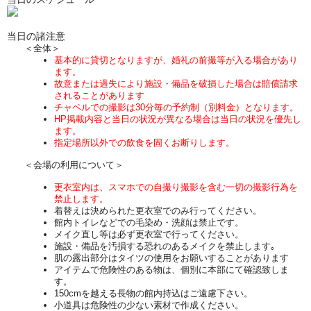
当日の諸注意
＜全体＞
基本的に貸切となりますが、婚礼の前撮等が入る場合があり
ます。
故意または過失により施設・備品を破損した場合は賠償請求
されることがあります
チャペルでの撮影は30分毎の予約制（別料金）となります。
HP掲載内容と当日の状況が異なる場合は当日の状況を優先し
ます。
指定場所以外での飲食を固くお断りします。
＜会場の利用について＞
更衣室内は、スマホでの自撮り撮影を含む一切の撮影行為を
禁止します。
着替えは決められた更衣室でのみ行ってください。
館内トイレなどでの毛染め・洗顔は禁止です。
メイク直し等は必ず更衣室で行ってください。
施設・備品を汚損する恐れのあるメイクを禁止します｡
肌の露出部分はタイツの使用をお願いすることがあります
アイテムで危険性のある物は、個別に本部にて確認致しま
す。
150cmを越える長物の館内持込はご遠慮下さい。
小道具は危険性の少ない素材で作成ください。