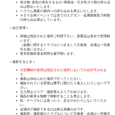
発火物･臭気の発生するもの･揮発油・引火性ガス類の持ち込
みは禁止いたします。
ヘリウム風船の屋内への持ち込みを禁止いたします。
ＡＤＶ企画イベントでは全てのエアガン・金属製模造刀剣類
の持ち込み禁止しています｡
＜自己管理＞
荷物は指定された場所ご利用下さい。貴重品は各自で管理願
います。
（盗難に関するトラブルにつきまして主催者、会場は一切責
任を負いません）
更衣室最終退去時間を厳守願います。
＜撮影するとき＞
大型機材の使用は指定された場所においてのみ許可されま
す。
撮影は決められた場所で行ってください。
施錠されている部屋は勝手に開けたり進入したりしないで下
さい。
立入禁止エリア・撮影禁止エリアがあります。
備品や家具を無断で移動することを禁止します。
机・テーブルには座ったり、足をのせたりしないでくださ
い。
会場内で撮影できるのは静止画像のみです。
撮影時・撮影後のトラブルについて主催者・会場は一切責任