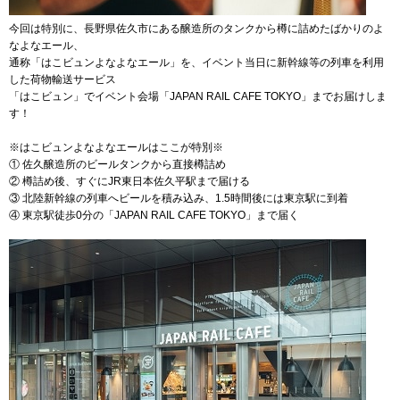
今回は特別に、長野県佐久市にある醸造所のタンクから樽に詰めたばかりのよ
なよなエール、
通称「はこビュンよなよなエール」を、イベント当日に新幹線等の列車を利用
した荷物輸送サービス
「はこビュン」でイベント会場「JAPAN RAIL CAFE TOKYO」までお届けしま
す！
※はこビュンよなよなエールはここが特別※
① 佐久醸造所のビールタンクから直接樽詰め
② 樽詰め後、すぐにJR東日本佐久平駅まで届ける
③ 北陸新幹線の列車へビールを積み込み、1.5時間後には東京駅に到着
④ 東京駅徒歩0分の「JAPAN RAIL CAFE TOKYO」まで届く