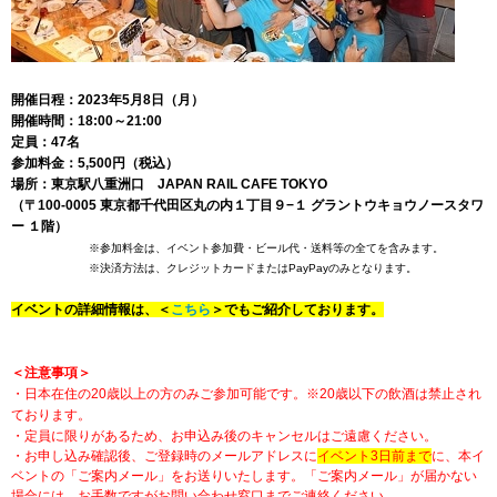
開催日程：2023年5月8日（月）
開催時間：18:00～21:00
定員：47名
参加料金：5,500円（税込）
場所：東京駅八重洲口　JAPAN RAIL CAFE TOKYO
（〒100-0005 東京都千代田区丸の内１丁目９−１ グラントウキョウノースタワ
ー １階）
　　　　　　　※参加料金は、イベント参加費・ビール代・送料等の全てを含みます。
　　　　　　　※決済方法は、クレジットカードまたはPayPayのみとなります。
イベントの詳細情報は、＜
こちら
＞でもご紹介しております。
＜注意事項＞
・日本在住の20歳以上の方のみご参加可能です。※20歳以下の飲酒は禁止され
ております。
・定員に限りがあるため、お申込み後のキャンセルはご遠慮ください。
・お申し込み確認後、ご登録時のメールアドレスに
イベント3日前まで
に、本イ
ベントの「ご案内メール」をお送りいたします。
「ご案内メール」が届かない
場合には、お手数ですがお問い合わせ窓口までご連絡ください。