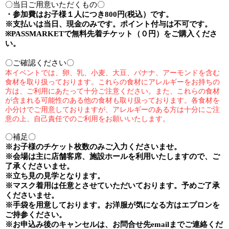
〇当日ご用意いただくもの〇
・参加費は
お子様１人
につき
800
円
(
税込）です。
※
支払いは当日、現金のみです。ポイント付与は不可です。
※PASSMARKET
で無料先着チケット（０円）をご購入くださ
い。
〇ご確認ください〇
本イベントでは、卵、乳、小麦、大豆、バナナ、アーモンドを含む
食材を取り扱っております。これらの食材にアレルギーをお持ちの
方は、ご利用にあたって十分ご注意ください。
また、これらの食材
が含まれる可能性のある他の食材も取り扱っております。各食材を
小分けでご用意しておりますが、アレルギーのある方は十分にご注
意の上、自己責任でのご利用をお願いいたします。
〇補足〇
※
お子様のチケット枚数のみご入力くださいませ。
※
会場は主に店舗客席、施設ホールを利用いたしますので、ご
了承くださいませ。
※
立ち見の見学となります。
※
マスク着用は任意とさせていただいております。予めご了承
くださいませ。
※手袋を用意しております。お洋服が気になる方はエプロンを
ご持参ください。
※
お申込み後のキャンセルは、お問合せ先
email
までご連絡くだ