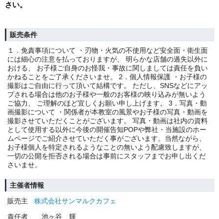
さい。
販売条件
１．免責事項について ・刃物・火気の不使用など安全面・衛生面
には細心の注意を払っておりますが、 明らかな店舗の過失以外に
おける、 お子様ご自身のお怪我・事故に関しましては責任を負い
かねることをご了承くださいませ。 2．個人情報保護 ・お子様の
撮影はご自由に行って頂いて結構です。 ただし、SNSなどにアッ
プされる場合は他のお子様や一般のお客様の映り込みが無いよう
ご協力、 ご理解のほど宜しくお願い申し上げます。 3．写真・動
画撮影について ・関係者が本教室の風景やお子様の写真・動画を
撮影させていただくことがございます。 写真・動画は社内の資料
として使用する以外に今後の開催告知POPや弊社・当施設のホー
ムページでご紹介させていただく事がございます。当然ながら、
お子様個人を特定されるようなことの無いよう配慮致しますが、
一切の公開を拒否される場合は事前にスタッフまでお申し出くだ
さいませ。
主催者情報
販売主
株式会社サンマルクカフェ
責任者
池ヶ谷 輝