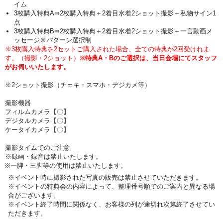
イム
3枚購入特典A⇒2枚購入特典＋2着目水着2ショット撮影＋私物サイン1
点
3枚購入特典B⇒2枚購入特典＋2着目水着2ショット撮影＋一言動画メ
ッセージ※パターン選択制
※3枚購入特典を2セットご購入された場合、全ての特典が2回受けれま
す。（撮影・2ショット）
※特典A・Bのご選択は、当日会場にてスタッフ
がお伺いいたします。
※2ショット撮影（チェキ・スマホ・デジカメ等）
撮影機器
フィルムカメラ【〇】
デジタルカメラ【〇】
ケータイカメラ【〇】
撮影タイムでのご注意
※録画・録音は禁止いたします。
※一脚・三脚等の使用は禁止いたします。
※イベント時に撮影された写真の販売は禁止させていただきます。
※イベントの特典会の内容によって、整理番号順でのご案内と異なる場
合がございます。
※イベント終了時間に関係なく、お客様の列が途切れ次第終了させてい
ただきます。