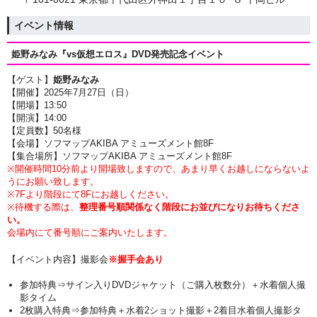
イベント情報
姫野みなみ『vs仮想エロス』DVD
発売記念イベント
【ゲスト】
姫野みなみ
【開催】2025年7月27日（日
）
【開場】13:50
【開演】14:00
【定員数】50名様
【会場】ソフマップAKIBA アミューズメント館8F
【集合場所】ソフマップAKIBA アミューズメント館8F
※開催時間10分前より開場致しますので、あまり早くお越しにならないよ
うにお願い致します。
※7Fより階段にて8Fにお越しください。
※待機する際は、
整理番号順関係なく階段にお並びになりお待ちくださ
い。
会場内にて番号順にご案内いたします。
【イベント内容】撮影会
※握手会あり
参加特典⇒サイン入りDVDジャケット（ご購入枚数分）＋水着個人撮
影タイム
2枚購入特典⇒参加特典＋水着2ショット撮影＋2着目水着個人撮影タ