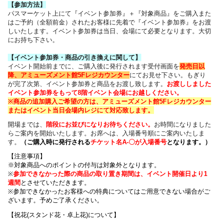
【参加方法】
パスマーケット上にて『イベント参加券』＋『対象商品』をご購入また
はご予約（全額前金）されたお客様に先着で『イベント参加券』をお渡
しいたします。イベント参加券は当日、会場にて必要となります。大切
にお持ち下さい。
【イベント参加券・商品の引き換えに関して】
イベント開始前までに、ご購入後に発行されます受付画面を
発売日以
降、アミューズメント館5Fレジカウンター
にてお見せ下さい。もぎり
が完了次第、イベント参加券と商品をお渡し致します。
お渡ししました
イベント参加券をもって8階イベント会場にお越しください。
※商品の追加購入ご希望の方は、
アミューズメント館5Fレジカウンター
または
イベント当日会場内レジにて対応致します。
開場までは、
階段にお並びになりお待ちください
。
お時間になりました
らご案内を開始いたします。お席へは、入場番号順にご案内いたしま
す。
（
ご購入時に発行される
チケット名
A-〇が入場番号
となります
。）
【注意事項】
※対象商品へのポイントの付与は対象外となります。
※
参加できなかった際の商品の取り置き期間は、イベント開催日より1
週間
とさせていただきます。
※参加できなかったお客様への特典についてはご用意できない場合がご
ざいます。
予めご了承ください。
【祝花(スタンド花・卓上花)について】