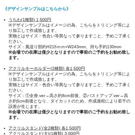
《デザインサンプルはこちらから》
うちわ
(1種類)
1,500円
※デザインサンプルはイメージの為、
こちらをトリミング等によ
り加工して作成致します。
実物とはサイズ・色合い等異なって参りますこと、予めご了承く
ださい。
サイズ：風送り部約H215ｍｍ×W243mm、持ち手約130mm
※会場での在庫は僅少となりますので事前のご予約をお勧め致し
ます。
アクリルキーホルダー(2種類) 各1,500円
※デザインサンプルはイメージの為、こちらをトリミング等によ
り加工して作成致します。
実物とはサイズ・色合い等異なって参りますこと、予めご了承く
ださい。
サイズ：
①全身.ver→高さ約8cm前後、②バストアップ.ver→高
さ約5cm前後となり
、ダイカットのため、作成過程により若干の
誤差が生じます。
※会場での在庫は僅少となりますので事前のご予約をお勧め致し
ます。
アクリルスタンド
(全2種類)
各1,500円
アクリルスタンド
(大)
(1種類)
3,000円