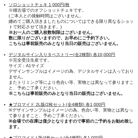
ソロショットチェキ 1,000円/枚
※稽古場でのオフショットチェキです。
(ご本人との接触時間はございません。
纏めてご購入頂きましたものについてはできる限り異なるショッ
トで対応させて頂きます。)
※お一人のご購入枚数制限はございません。
数に限りがございますので、お早めにご予約下さい。
こちらは事前販売のみとなり当日の販売はございません
。
デジタルサイン入りタペストリー(全2種類) 各10,000円
※完全受注生産です。
サイズ：A1サイズ
デザインサンプルはイメージの為、デジタルサインは入っており
ません。
またトリミング等により色合い等、実物とは異なって参りますこ
と、予めご了承ください。
※こちらは事前販売のみとなり当日の販売はございません。
★ブロマイド 2L版/2枚セット(全4種類) 各1,000円
※デザインサンプルはイメージの為、色合い等、実物とは異なっ
て参りますこと、予めご了承ください。
※会場での在庫は僅少となりますので事前のご予約をお勧め致し
ます
。
★ブロマイド L版/4枚セット(全4種類) 各1,000円