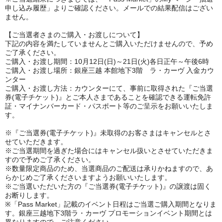
申し込み履歴」よりご確認ください。メールでの結果配信はござい
ません。
【ご当選者さまのご購入・お渡しについて】
下記の内容を満たしていませんとご購入いただけませんので、予め
ご了承ください。
ご購入・お渡し期間：
10
月12日(日)～21日(火)各日正午～午後
6
時
ご購入・お渡し場所：銀座三越 本館地下
3
階 ラ・カーヴ 入金カウ
ンター
ご購入・お渡し方法：カウンターにて、事前に取得された『ご当選
券
(
電子チケット
)
』とご本人さまであることを確認できる運転免許
証・マイナンバーカード・パスポート等のご呈示をお願いいたしま
す。
※『ご当選券
(
電子チケット
)
』未取得のお客さまはキャンセルとさ
せていただきます。
※ご当選期間を過ぎた場合にはキャンセル扱いとさせていただきま
すので予めご了承ください。
※数量限定商品のため、当選商品のご配送は承りかねますので、あ
らかじめご了承くださいますようお願いいたします。
※ご当選いただいた方の『ご当選券
(
電子チケット
)
』の譲渡は固く
お断りします。
※「Pass Market」記載のイベント日程はご当選ご購入期間となりま
す。銀座三越地下3階ラ・カーヴ プロモーションイベント期間とは