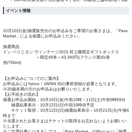
イベント情報
10
月10日(金)抽選販売分のお申込みをご希望のお客さまは、「
Pass
Market
」による抽選にお申込みください。
抽選商品
ドン ペリニヨン ヴィンテージ
2015
村上隆限定ギフトボックス
＜限定
48
本＞
43,340
円
(
フランス製
/
白発
泡
/750ml)
【お申込みについてのご案内】
お申込みには
Yahoo
！
JAPAN ID
の事前登録が必要となります。
※
20
歳未満の方のお申込みはお断りいたします。
【お手続きの流れ】
抽選お申込み開始：
10
月10日(金)午前
10
時～11日(土)午前
9
時
59
分
抽選結果表示：
10
月12日(日)午前
10
時頃予定
チケット取得：
10
月12日(日)抽選結果表示～
10
月21日(火)午後
6
時まで
※当選されたお客さまはチケットの取得をお忘れないようお願いい
たします。
※ご当選結果につきましては、「
Pass Market
」の
My
ページ「抽選