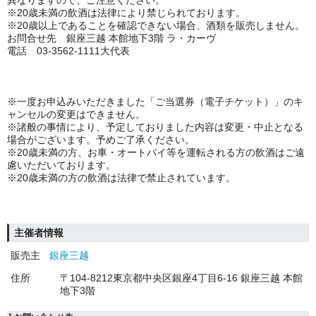
異なりますので、ご注意ください。
※
20
歳未満の飲酒は法律により禁じられております。
※
20
歳以上であることを確認できない場合、酒類を販売しません。
お問合せ先 銀座三越 本館地下
3
階 ラ・カーヴ
電話
03-3562-1111
大代表
※一度お申込みいただきました「ご当選券（電子チケット）」のキ
ャンセルの変更はできません。
※諸般の事情により、予定しておりました内容は変更・中止となる
場合がございます。予めご了承ください。
※
20
歳未満の方、お車・オートバイ等を運転される方の飲酒はご遠
慮いただいております。
※
20
歳未満の方の飲酒は法律で禁止されています。
主催者情報
販売主
銀座三越
住所
〒104‐8212東京都中央区銀座4丁目6‐16 銀座三越 本館
地下3階