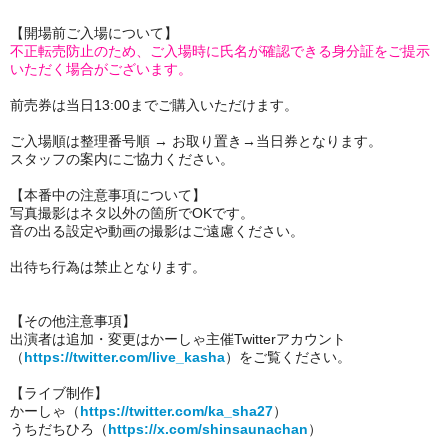
【開場前ご入場について】
不正転売防止のため、ご入場時に氏名が確認できる身分証をご提示
いただく場合がございます。
前売券は当日13:00までご購入いただけます。
ご入場順は整理番号順 → お取り置き→当日券となります。
スタッフの案内にご協力ください。
【本番中の注意事項について】
写真撮影はネタ以外の箇所でOKです。
音の出る設定や動画の撮影はご遠慮ください。
出待ち行為は禁止となります。
【その他注意事項】
出演者は追加・変更は
かーしゃ主催Twitterアカウント
（
https://twitter.com/live_kasha
）をご覧ください。
【ライブ制作】
かーしゃ（
https://twitter.com/ka_sha27
）
うちだちひろ（
https://x.com/shinsaunachan
）