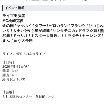
イベント情報
ライブ出演者
MC松崎克俊
金の国 / ヤッホイ / タワー / ゼロカラン / フランツ / ひつじね
いり / 大王 / 今夜も星が綺麗 / サンタモニカ / ドラマ☆麺 / 無
尽蔵 / ドゥリオ / ミスター大冒険。 / カラタチ / ヤーレンズ /
まんじゅう大帝国
ライブレポ禁止のネタライブ
【日時】
2026年5月5日(火)
開場 13:45
開演 14:00
終演予定 16:00
【会場】
としま区民センター 多目的ホール