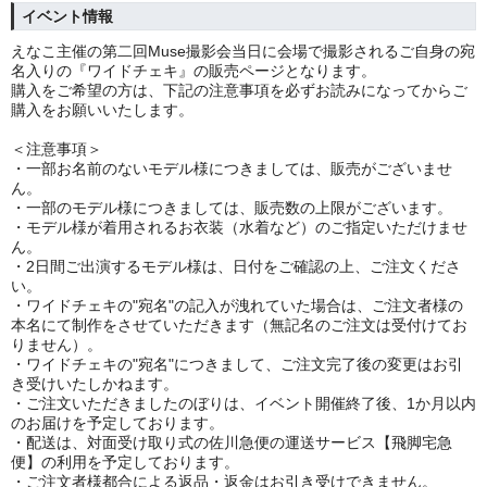
イベント情報
えなこ主催の第二回Muse撮影会当日に会場で撮影されるご自身の宛
名入りの『ワイドチェキ』の販売ページとなります。
購入をご希望の方は、下記の注意事項を必ずお読みになってからご
購入をお願いいたします。
＜注意事項＞
・一部お名前のないモデル様につきましては、販売がございませ
ん。
・一部のモデル様につきましては、販売数の上限がございます。
・モデル様が着用されるお衣装（水着など）のご指定いただけませ
ん。
・2日間ご出演するモデル様は、日付をご確認の上、ご注文くださ
い。
・ワイドチェキの"宛名"の記入が洩れていた場合は、ご注文者様の
本名にて制作をさせていただきます（無記名のご注文は受付けてお
りません）。
・ワイドチェキの"宛名"につきまして、ご注文完了後の変更はお引
き受けいたしかねます。
・ご注文いただきましたのぼりは、イベント開催終了後、1か月以内
のお届けを予定しております。
・配送は、対面受け取り式の佐川急便の運送サービス【飛脚宅急
便】の利用を予定しております。
・ご注文者様都合による返品・返金はお引き受けできません。