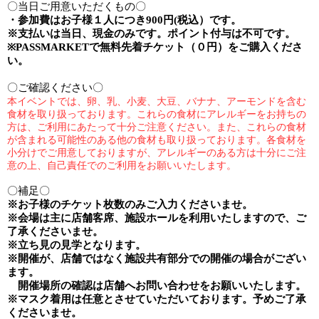
〇当日ご用意いただくもの〇
・参加費は
お子様１人
につき9
00
円
(
税込）です。
※
支払いは当日、現金のみです。ポイント付与は不可です。
※PASSMARKET
で無料先着チケット（０円）をご購入くださ
い。
〇ご確認ください〇
本イベントでは、卵、乳、小麦、大豆、バナナ、アーモンドを含む
食材を取り扱っております。これらの食材にアレルギーをお持ちの
方は、ご利用にあたって十分ご注意ください。
また、これらの食材
が含まれる可能性のある他の食材も取り扱っております。各食材を
小分けでご用意しておりますが、アレルギーのある方は十分にご注
意の上、自己責任でのご利用をお願いいたします。
〇補足〇
※
お子様のチケット枚数のみご入力くださいませ。
※
会場は主に店舗客席、施設ホールを利用いたしますので、ご
了承くださいませ。
※
立ち見の見学となります。
※開催が、店舗ではなく施設共有部分での開催の場合がござい
ます。
開催場所の確認は店舗へお問い合わせをお願いいたします。
※
マスク着用は任意とさせていただいております。予めご了承
くださいませ。