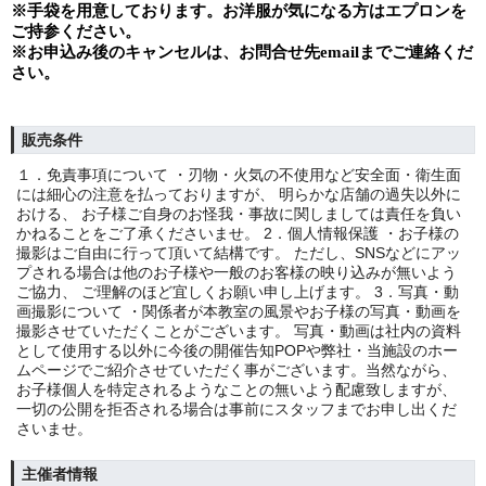
※手袋を用意しております。お洋服が気になる方はエプロンを
ご持参ください。
※
お申込み後のキャンセルは、お問合せ先
email
までご連絡くだ
さい。
販売条件
１．免責事項について ・刃物・火気の不使用など安全面・衛生面
には細心の注意を払っておりますが、 明らかな店舗の過失以外に
おける、 お子様ご自身のお怪我・事故に関しましては責任を負い
かねることをご了承くださいませ。 2．個人情報保護 ・お子様の
撮影はご自由に行って頂いて結構です。 ただし、SNSなどにアッ
プされる場合は他のお子様や一般のお客様の映り込みが無いよう
ご協力、 ご理解のほど宜しくお願い申し上げます。 3．写真・動
画撮影について ・関係者が本教室の風景やお子様の写真・動画を
撮影させていただくことがございます。 写真・動画は社内の資料
として使用する以外に今後の開催告知POPや弊社・当施設のホー
ムページでご紹介させていただく事がございます。当然ながら、
お子様個人を特定されるようなことの無いよう配慮致しますが、
一切の公開を拒否される場合は事前にスタッフまでお申し出くだ
さいませ。
主催者情報