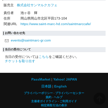
販売主
株式会社サンマルクカフェ
責任者
池ヶ谷 輝
住所
岡山県岡山市北区平田173-104
関連URL
https://www.saint-marc-hd.com/saintmarccafe/
お問い合わせ先
events@saintmarc-gr.com
当日の受付について
当日の受付については
こちら
をご確認ください。
チケットを取り出す
PassMarket
Yahoo! JAPAN
日本語
English
プライバシーポリシー
プライバシーセンター
規約
ヘルプ
主催者ガイドライン
ご利用ガイド
特定商取引法の表示