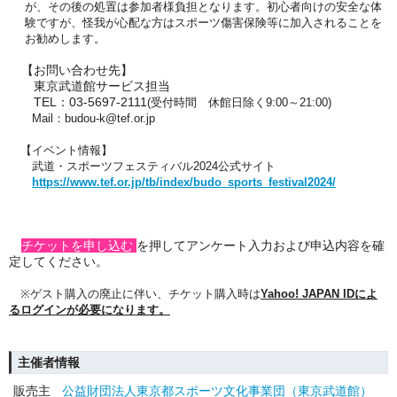
が、その後の処置は参加者様負担となります。初心者向けの安全な体
験ですが、怪我が心配な方はスポーツ傷害保険等に加入されることを
お勧めします。
【お問い合わせ先】
東京武道館サービス担当
TEL：03-5697-2111
(受付時間 休館日除く9:00～21:00)
Mail：budou-k@tef.or.jp
【イベント情報】
武道・スポーツフェスティバル2024公式サイト
https://www.tef.or.jp/tb/index/budo_sports_festival2024/
チケットを申し込む
を押してアンケート入力および申込内容を確
定してください
。
※
ゲスト購入の廃止に伴い、チケット購入時は
Yahoo! JAPAN ID
によ
るログインが必要になります。
主催者情報
販売主
公益財団法人東京都スポーツ文化事業団（東京武道館）