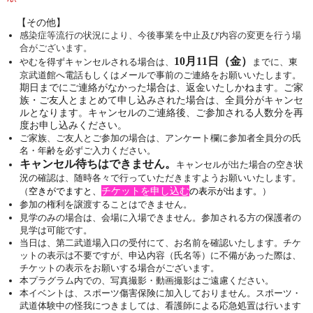
【その他】
感染症等流行の
状況により、今後事業を中止及び内容の変更を行う場
合がございます。
10
月11日
（金）
やむを得ずキャンセルされる場合は、
までに、
東
京武道館へ電話もしくはメールで
事前のご連絡をお願いいたします。
期日までにご連絡がなかった場合は、返金いたしかねます。ご家
族・ご友人とまとめて申し込みされた場合は、全員分がキャンセ
ルとなります。キャンセルのご連絡後、ご参加される人数分を再
度お申し込みください。
ご家族、ご友人とご参加の場合は、
アンケート欄に参加者全員分の氏
名・年齢を必ずご入力ください。
キャンセル待ちはできません。
キャンセルが出た場合の空き状
況の確認は、随時各々で行っていただきますようお願いいたします。
チケットを申し込む
（
空きがでますと、
の表示が出ます。
）
参加の権利を譲渡することはできません。
見学のみの場合は、会場に入場できません。参加される方の保護者の
見学は可能です。
当日は、第二武道場入口の受付にて、お名前を確認いたします。
チケ
ットの表示は不要ですが、申込内容（氏名等）に不備があった際は、
チケットの表示をお願いする場合がございます。
本プラグラム内での、写真撮影・動画撮影はご遠慮ください。
本イベントは、スポーツ傷害保険に加入しておりません。スポーツ・
武道体験中の怪我につきましては、看護師による応急処置は行います