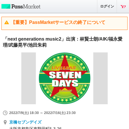
ログイン
【重要】PassMarketサービスの終了について
「next generations music2」​出演：林賢士朗​/AIK/福永愛
理/武藤晃平/池田朱莉​
2022/7/9(土) 18:30 ～ 2022/7/16(土) 23:30
京橋セブンデイズ
大阪市都島区東野田町5-3-26