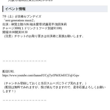
イベント情報
7/9（土）@京橋セブンデイズ​
「next generations music2」​
出演：林賢士朗​/AIK/福永愛理/武藤晃平/池田朱莉​
チャージ3000(１ドリンク１フード別途¥1100)​
開場18:00開演18:30
（注意）チケットのお取り置きは出演者に直接お願いします。
＿＿＿＿＿＿＿＿＿＿＿＿＿＿＿
配信URL
https://www.youtube.com/channel/UCyj7yt1PtbXJe61CUqI-Gqw
（チャンネル登録しておくと当日スムーズにライブ見れます。）
（配信は無料でみれますが、投げ銭もできますので、是非応援よろしくお願い
します！）
＿＿＿＿＿＿＿＿＿＿＿＿＿＿＿