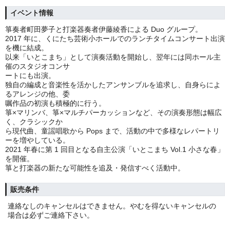
イベント情報
箏奏者町田夢子と打楽器奏者伊藤綾香による Duo グループ。
2017 年に、くにたち芸術小ホールでのランチタイムコンサート出演
を機に結成。
以来「いとこまち」として演奏活動を開始し、翌年には同ホール主
催のスタジオコンサ
ートにも出演。
独自の編成と音楽性を活かしたアンサンブルを追求し、自身らによ
るアレンジの他、委
嘱作品の初演も積極的に行う。
箏×マリンバ、箏×マルチパーカッションなど、その演奏形態は幅広
く、クラシックか
ら現代曲、童謡唱歌から Pops まで、活動の中で多様なレパートリ
ーを増やしている。
2021 年春に第 1 回目となる自主公演「いとこまち Vol.1 小さな春」
を開催。
箏と打楽器の新たな可能性を追及・発信すべく活動中。
販売条件
連絡なしのキャンセルはできません。やむを得ないキャンセルの
場合は必ずご連絡下さい。