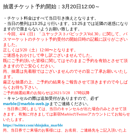
抽選チケット予約開始：3月20日12:00～
・チケット料金はすべて当日引き換えとなります。
・当日の整列は
13:25
より行います。
13:25
までは近隣の迷惑になり
ますので溜まらないようお願い致します。
・今回、4/4（日）「ユヤックストバビックスVol.30」に関して、パ
スマーケットのチケット予約受付の開始日時の記載に誤りがござい
ました。
正しくは3/20（土）12:00〜となります。
ご迷惑をおかけして申し訳ございませんでした。
既にご予約頂いた皆様に関してはそのままご予約を有効とさせて頂
きますのでご安心ください。
尚、抽選は先着順ではございませんのでその旨ご了承お願いいたし
ます。
厳正な抽選の上、ご予約の結果をご報告させて頂きますので今しば
らくお待ち下さい。
ご予約抽選結果のお知らせは2021/3/28 17時以降
・キャンセルの際は追加受付がありますので、必ず
marble@marble-web.jp
までご連絡ください。
・当日券に関しましては、当日のキャンセルが出た場合のみとさせて頂
きます。有無に付きましては新宿MarbleのTwitterアカウントにてお知らせ
いたします。
https://twitter.com/shinjuku_marble
尚、当日券でご来場のお客様には、お名前、ご連絡先をご記入頂いた上