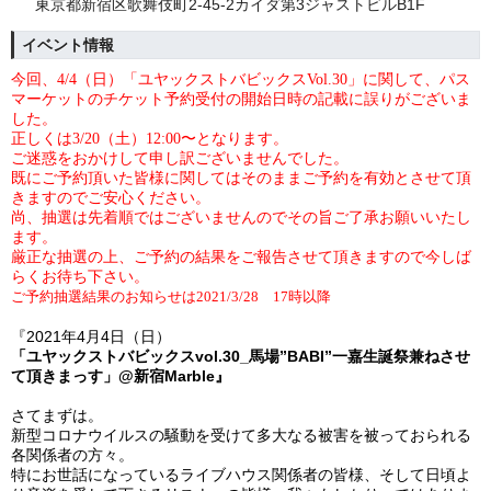
東京都新宿区歌舞伎町2-45-2カイダ第3ジャストビルB1F
イベント情報
今回、4/4（日）「ユヤックストバビックスVol.30」に関して、パス
マーケットのチケット予約受付の開始日時の記載に誤りがございま
した。
正しくは3/20（土）12:00〜となります。
ご迷惑をおかけして申し訳ございませんでした。
既にご予約頂いた皆様に関してはそのままご予約を有効とさせて頂
きますのでご安心ください。
尚、抽選は先着順ではございませんのでその旨ご了承お願いいたし
ます。
厳正な抽選の上、ご予約の結果をご報告させて頂きますので今しば
らくお待ち下さい。
ご予約抽選結果のお知らせは2021/3/28 17時以降
『2021
年
4
月
4
日（日）
「ユヤックストバビックス
vol.30_
馬場
”
BABI
”
一嘉生誕祭兼ねさせ
て頂きまっす」
@
新宿
Marble
』
さてまずは。
新型コロナウイルスの騒動を受けて多大なる被害を被っておられる
各関係者の方々。
特にお世話になっているライブハウス関係者の皆様、そして日頃よ