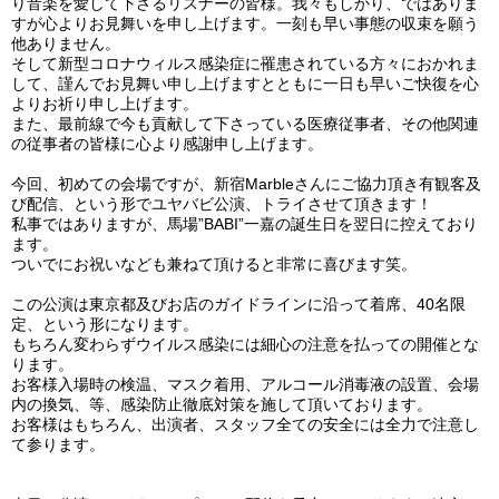
り音楽を愛して下さるリスナーの皆様。我々もしかり、ではありま
すが心よりお見舞いを申し上げます。一刻も早い事態の収束を願う
他ありません。
そして新型コロナウィルス感染症に罹患されている方々におかれま
して、謹んでお見舞い申し上げますとともに一日も早いご快復を心
よりお祈り申し上げます。
また、最前線で今も貢献して下さっている医療従事者、その他関連
の従事者の皆様に心より感謝申し上げます。
今回、初めての会場ですが、新宿
Marble
さんにご協力頂き有観客及
び配信、という形でユヤバビ公演、トライさせて頂きます！
私事ではありますが、馬場
”
BABI
”
一嘉の誕生日を翌日に控えており
ます。
ついでにお祝いなども兼ねて頂けると非常に喜びます笑。
この公演は東京都及びお店のガイドラインに沿って着席、
40
名限
定、という形になります。
もちろん変わらずウイルス感染には細心の注意を払っての開催とな
ります。
お客様入場時の検温、マスク着用、アルコール消毒液の設置、会場
内の換気、等、感染防止徹底対策を施して頂いております。
お客様はもちろん、出演者、スタッフ全ての安全には全力で注意し
て参ります。