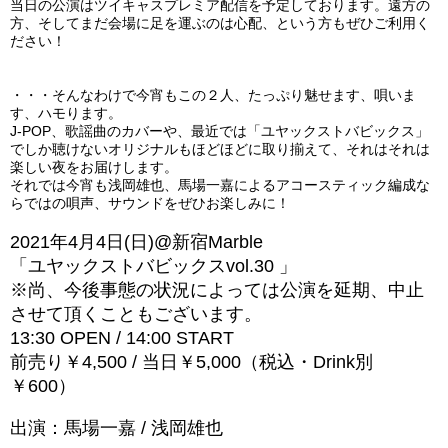
当日の公演はツイキャスプレミア配信を予定しております。遠方の
方、そしてまだ会場に足を運ぶのは心配、という方もぜひご利用く
ださい！
・・・そんなわけで今宵もこの２人、たっぷり魅せます、唄いま
す、ハモります。
J-POP
、歌謡曲のカバーや、最近では「ユヤックストバビックス」
でしか聴けないオリジナルもほどほどに取り揃えて、それはそれは
楽しい夜をお届けします。
それでは今宵も浅岡雄也、馬場一嘉によるアコースティック編成な
らではの唄声、サウンドをぜひお楽しみに！
2021
年
4
月
4
日(日)
@
新宿
Marble
「ユヤックストバビックス
vol.30
」
※
尚、今後事態の状況によっては公演を延期、中止
させて頂くこともございます。
13:30 OPEN /
14:00 START
前売り￥
4,500 /
当日￥
5,000
（税込・
Drink
別
￥
600
）
出演：
馬場一嘉 / 浅岡雄也