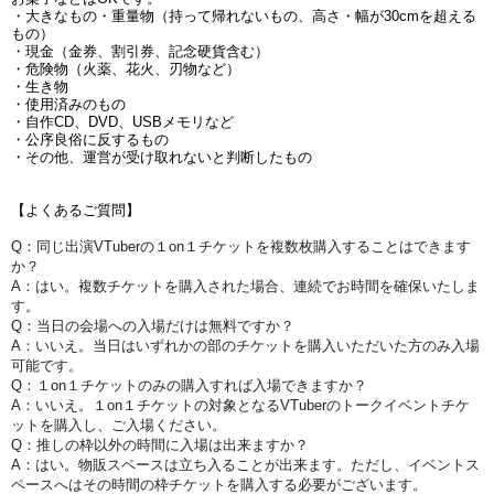
・大きなもの・重量物（持って帰れないもの、高さ・幅が30cmを超える
もの）
・現金（金券、割引券、記念硬貨含む）
・危険物（火薬、花火、刃物など）
・生き物
・使用済みのもの
・自作CD、DVD、USBメモリなど
・公序良俗に反するもの
・その他、運営が受け取れないと判断したもの
【よくあるご質問】
Q：同じ出演VTuberの１on１チケットを複数枚購入することはできます
か？
A：はい。複数チケットを購入された場合、連続でお時間を確保いたしま
す。
Q：当日の会場への入場だけは無料ですか？
A：いいえ。当日はいずれかの部のチケットを購入いただいた方のみ入場
可能です。
Q：１on１
チケットのみの購入すれば入場できますか？
A：いいえ。１on１
チケットの対象となるVTuberのトークイベントチケ
ットを購入し、ご入場ください。
Q：推しの枠以外の時間に入場は出来ますか？
A：はい。物販スペースは立ち入ることが出来ます。ただし、イベントス
ペースへはその時間の枠チケットを購入する必要がございます。