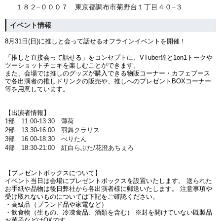
１８２−０００７ 東京都調布市菊野台１丁目４０−３
イベント情報
8月31日(日)に
推しと会って話せるオフラインイベントを開催！
「推しと直接会って話せる」をコンセプトに、VTuber達と1on1トークや
ツーショットチェキを楽しむことができます。
また、会場では推しのグッズが購入できる物販コーナー・カフェブース
で各出演者の推しドリンクの販売や、推しへのプレゼントBOXコーナー
等を用意しています。
【出演者情報】
1部 11:00-13:30 薄荷
2部 13:30-16:00 羽舞クラリス
3部 16:00-18:30 べりたん
4部 18:30-21:00 紅白らぶた/花澄あちぇろ
【プレゼントボックスについて】
イベント当日は会場にプレゼントボックスを設置いたします。 送られた
お手紙や品物は後日弊社から各出演者様に郵送いたします。 注意事項や
受け取れないものについては下記をご確認ください。
・高級品（ブランド品や家電など）
・飲食物（生もの、冷凍食品、酒類を含む） ※封を開けていない既製品
お菓子などはOKです。