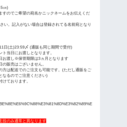
5㎝)
ますのでご希望の宛名かニックネームをお伝えくだ
ださい。記入がない場合は登録されてる名前宛となり
月11日(土)23:59〆 (通販も同じ期間で受付)
ント当日にお渡しとなります。
日お渡し※保管期限は3ヵ月となります
日の販売はございません。
の方は配送でのご注文も可能です。(ただし通販をご
となるのでご注意ください)
付けております。
7%BE%8E%E6%9C%88%E3%81%8D%E3%82%89%E
主役のみ通常と異なります