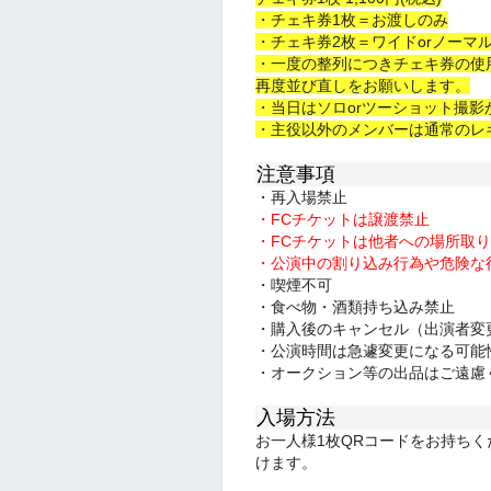
・チェキ券1枚＝お渡しのみ
・チェキ券2枚＝ワイドorノーマ
・一度の整列につきチェキ券の使
再度並び直しをお願いします。
・当日はソロorツーショット撮影
・主役以外のメンバーは通常のレ
注意事項
・再入場禁止
・FCチケットは譲渡禁止
・FCチケットは他者への場所取
・公演中の割り込み行為や危険な
・喫煙不可
・食べ物・酒類持ち込み禁止
・購入後のキャンセル（出演者変
・公演時間は急遽変更になる可能
・オークション等の出品はご遠慮
入場方法
お一人様1枚QRコードをお持ち
けます。