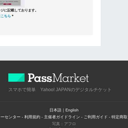
ージに記載しております。
はこちら
＊
スマホで簡単 Yahoo! JAPANのデジタルチケット
日本語
｜
English
シーセンター
-
利用規約
-
主催者ガイドライン
-
ご利用ガイド
-
特定商取
写真：アフロ