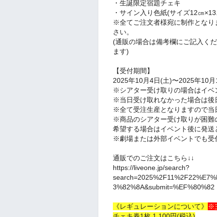
・生誕限定宿題チェキ
・サイン入り色紙(サイズ12㎝×13.
※全てご注文者様宛に制作となり
さい。
(通販の場合は備考欄にご記入く
ます)
【受付期間】
2025年10月4日(土)〜2025年10
※シアター受け取りの場合はイベ
※当日受け取れなかった場合は後
※全て受注生産となりますので当
※商品のシアター受け取りが困難
希望する場合はイベント後に発送
※劇場または外部イベントでも受
通販でのご注文はこちら↓↓
https://liveone.jp/search?
search=2025%2F11%2F22%E
3%82%8A&submit=%EF%80%82
《レギュレーションについて》
※
チェキ券1枚 1,100円(税込)