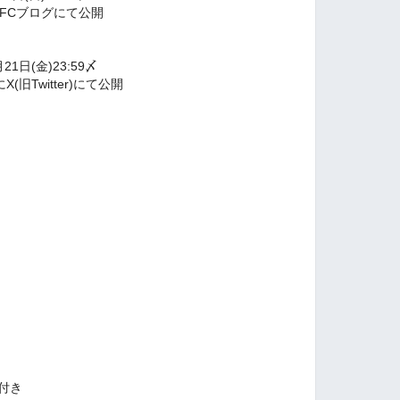
0にFCブログにて公開
21日(金)23:59〆
X(旧Twitter)にて公開
付き