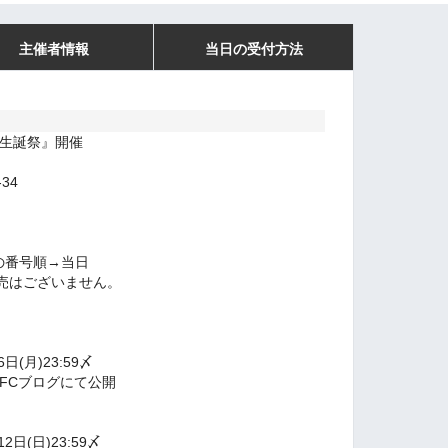
主催者情報
当日の受付方法
らり生誕祭』開催
34
の番号順→当日
売はございません。
日(月)23:59〆
0にFCブログにて公開
2日(日)23:59〆