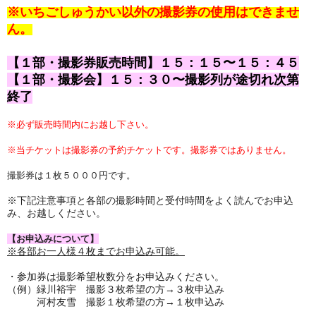
※いちごしゅうかい以外の撮影券の使用はできませ
ん。
【１部・撮影券販売時間】１５：１５〜１５：４５
【１部・撮影会】１５：３０〜撮影列が途切れ次第
終了
※必ず販売時間内にお越し下さい。
※
当チケットは撮
影券の予約チケットです。
撮影券ではありません。
撮影券は１枚５０００円です。
※下記注意事項と各部の撮影時間と受付時間をよく読んでお申込
み、お越しください。
【お申込みについて】
※各部お一人様４枚までお申込み可能。
・参加券は撮影希望枚数分をお申込みください。
（例）緑川裕宇 撮影３枚希望の方→３枚申込み
河村友雪 撮影１枚希望の方→１枚申込み