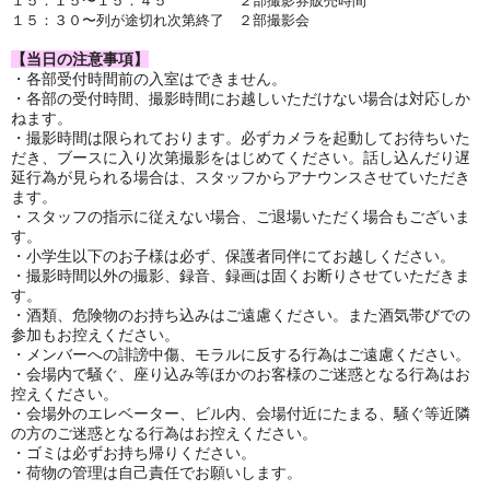
１５：１５〜１５：４５ ２
部撮影券販売時間
１５：３０〜列が途切れ次第終了 ２部撮影会
【当日の注意事項】
・各部受付時間前の入室はできません。
・各部の受付時間、撮影時間にお越しいただけない場合は対応しか
ねます。
・撮影時間は限られております。必ずカメラを起動してお待ちいた
だき、ブースに入り次第撮影をはじめてください。話し込んだり遅
延行為が見られる場合は、スタッフからアナウンスさせていただき
ます。
・スタッフの指示に従えない場合、ご退場いただく場合もございま
す。
・小学生以下のお子様は必ず、保護者同伴にてお越しください。
・撮影時間以外の撮影、録音、録画は固くお断りさせていただきま
す。
・酒類、危険物のお持ち込みはご遠慮ください。また酒気帯びでの
参加もお控えください。
・メンバーへの誹謗中傷、モラルに反する行為はご遠慮ください。
・会場内で騒ぐ、座り込み等ほかのお客様のご迷惑となる行為はお
控えください。
・会場外のエレベーター、ビル内、会場付近にたまる、騒ぐ等近隣
の方のご迷惑となる行為はお控えください。
・ゴミは必ずお持ち帰りください。
・荷物の管理は自己責任でお願いします。