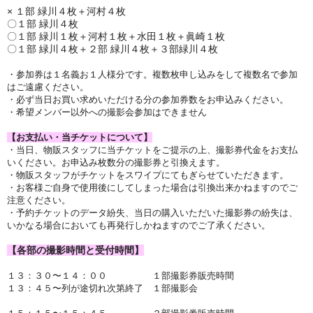
× １部 緑川４枚＋河村４枚
〇
１部 緑川４枚
〇
１部 緑川１枚＋河村１枚＋水田１枚＋眞崎１枚
〇
１部 緑川４枚＋２部 緑川４枚＋３部緑川４枚
・参加券は１名義お１人様分です。複数枚申し込みをして複数名で参加
はご遠慮ください。
・必ず当日お買い求めいただける分の参加券数をお申込みください。
・希望メンバー以外への撮影会参加はできません
【お支払い・当チケットについて】
・当日、
物販スタッフに当チケットをご提示の上、
撮影券代金
をお支払
いください。お申込み枚数分の撮影券と引換えます。
・物販スタッフがチケットをスワイプにてもぎらせていただきます。
・お客様ご自身で使用後にしてしまった場合は
引換出来かねますのでご
注意ください。
・予約チケットのデータ紛失、当日の購入いただいた撮影券の紛失は、
いかなる場合においても再発行しかねますのでご了承ください
。
【各部の撮影時間と受付時間】
１３：３０〜１４：００ １
部撮影券販売時間
１３：４５〜列が途切れ次第終了 １部撮影会