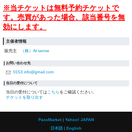
※当チケットは無料予約チケットで
す。
売買があった場合、該当番号を無
効にします。
主催者情報
販売主
（株）At sense
お問い合わせ先
0153.info@gmail.com
当日の受付について
当日の受付については
こちら
をご確認ください。
チケットを取り出す
PassMarket
Yahoo! JAPAN
日本語
English