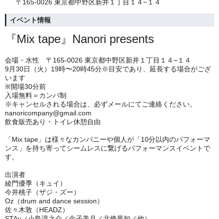
〒165-0026 東京都中野区新井１丁⽬１４−１４
イベント情報
『Mix tape』Nanori presents
会場・水性 〒165-0026 東京都中野区新井１丁⽬１４−１４
9月30日（火）19時〜20時45分
※目安であり、延長する場合がござ
います
※開場30分前
入場無料＝カンパ制
※キャンセルされる場合は、必ずメールにてご連絡ください。
nanoricompany@gmail.com
飲食販売あり・トイレ休憩自由
「Mix tape」は様々なカンパニーや個人が「10分以内のパフォーマ
ンス」を持ち寄ってシームレスに繋げるパフォーマンスイベントで
す。
出演者
綾門優季（キュイ）
今井桃子（ザジ・ズー）
Oz（drum and dance session）
佐々木敦（HEADZ）
STAy（小島淳之介／金子美月／北條風知／他）