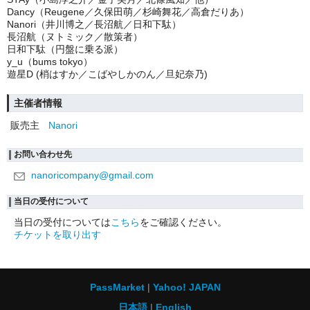
Dancy（Reugene／久保田萌／杉崎舞花／高倉だりあ）
Nanori（井川博之／長沼航／日和下駄）
長沼航（ヌトミック／散策者）
日和下駄（円盤に乗る派）
y_u（bums tokyo）
遊星D (梢はすか／こばやしかのん／旦妃奈乃)
主催者情報
販売主
Nanori
お問い合わせ先
nanoricompany@gmail.com
当日の受付について
当日の受付については
こちら
をご確認ください。
チケットを取り出す
PassMarket
Yahoo! JAPAN
日本語
English