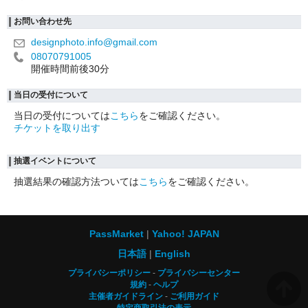
お問い合わせ先
designphoto.info@gmail.com
08070791005
開催時間前後30分
当日の受付について
当日の受付については
こちら
をご確認ください。
チケットを取り出す
抽選イベントについて
抽選結果の確認方法ついては
こちら
をご確認ください。
PassMarket
Yahoo! JAPAN
日本語
English
プライバシーポリシー
プライバシーセンター
規約
ヘルプ
主催者ガイドライン
ご利用ガイド