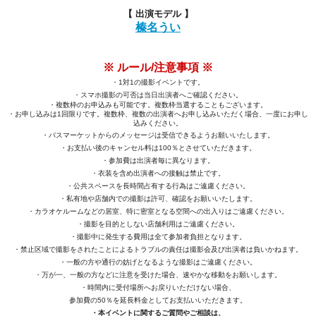
【 出演モデル
】
榛名うい
※ ルール/注意事項 ※
・1対1の撮影イベントです。
・スマホ撮影の可否は当日出演者へご確認ください。
・複数枠のお申込みも可能です。複数枠当選することもございます。
・お申し込みは1回限りです。複数枠、複数の出演者へお申し込みいただく場合、一度にお申し
込みください。
・パスマーケットからのメッセージは受信できるようお願いいたします。
・お支払い後のキャンセル料は100％とさせていただきます。
・参加費は出演者毎に異なります。
・衣装を含め出演者への接触は禁止です。
・公共スペースを長時間占有する行為はご遠慮ください。
・私有地や店舗内での撮影は許可、確認をお願いいたします。
・カラオケルームなどの居室、特に密室となる空間への出入りはご遠慮ください。
・撮影を目的としない店舗利用はご遠慮ください。
・撮影中に発生する費用は全て参加者負担となります
。
・
禁止区域で撮影をされたことによるトラブルの責任は撮影会及び出演者は負いかねます。
・一般の方や通行の妨げとなるような撮影はご遠慮ください。
・万が一、一般の方などに注意を受けた場合、速やかな移動をお願いします。
・時間内に受付場所へお戻りいただけない場合、
参加費の50％を延長料金としてお支払いいただきます。
・本イベントに関するご質問やご相談は、