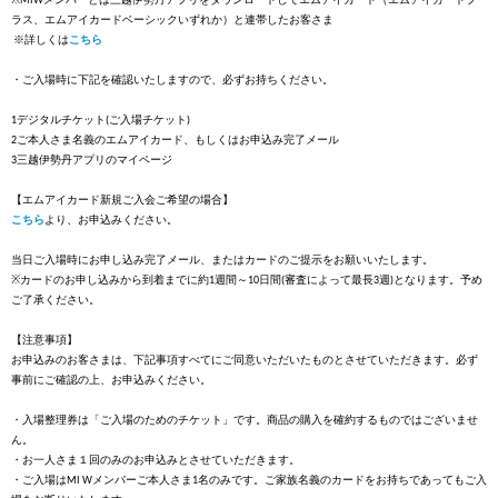
※MIW
ラス、エムアイカードベーシックいずれか）と連帯したお客さま
※詳しくは
こちら
・ご入場時に下記を確認いたしますので、必ずお持ちください。
デジタルチケット
ご入場チケット
1
(
)
ご本人さま名義のエムアイカード、もしくはお申込み完了メール
2
三越伊勢丹アプリのマイページ
3
【エムアイカード新規ご入会ご希望の場合】
こちら
より、お申込みください。
当日ご入場時にお申し込み完了メール、またはカードのご提示をお願いいたします。
カードのお申し込みから到着までに約
週間～
日間
審査によって最長
週
となります。予め
※
1
10
(
3
)
ご了承ください。
【注意事項】
お申込みのお客さまは、下記事項すべてにご同意いただいたものとさせていただきます。必ず
事前にご確認の上、お申込みください。
・入場整理券は「ご入場のためのチケット」です。商品の購入を確約するものではございませ
ん。
・お一人さま１回のみのお申込みとさせていただきます。
・ご入場は
メンバーご本人さま
名のみです。ご家族名義のカードをお持ちであってもご入
MI W
1