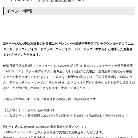
イベント情報
本ページのお申込み対象のお客様は
メンバー
三越伊勢丹アプリをダウンロードしてエム
※
MI W
(
アイカード（エムアイカードプラス、エムアイカードベーシックいずれか）と連帯したお客さ
ま
とさせていただきます。
)
伊勢丹新宿店本館
階
〈
フェイラー
〉
にて
年
月
日
金
発売の
＜フェイラー＞伊勢丹新宿店
6
2026
5
1
(
)
「HEIDI ハイジ スクールアイテム」
各商品、5月1日(金)のご入場は、混雑緩和の観点から事前
チケット制とさせていただきます。ご入場をご希望のお客さまは、下記注意事項をご確認のう
え、デジタルチケットサービス「
」よりご入場用デジタルチケットをお申し込みくだ
PassMarket
さい。
上限に達し次第終了となります。予めご了承ください。
※
※他店は2026年5月15日(金)に発売される商品と同一商品の販売です。
【
ご入場チケットお申し込みの流れ
】
・ご入場チケット販売期間：
2026年4月24日(金)午前10時～4月29日(水・祝)午後８時まで
お申し込みには
の事前登録が必要となります。
※
Yahoo! JAPAN ID
・
メンバー（
）ご本人さま限定で先着にてお申込みいただけます。
MI W
※
メンバーとは三越伊勢丹アプリをダウンロードしてエムアイカード（エムアイカードプ