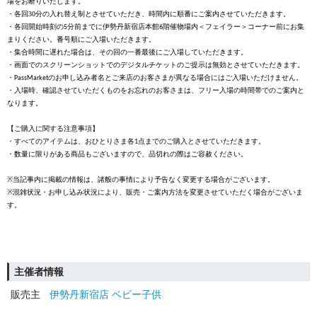
場をお断りいたします。
・各回30
分の入れ替え制とさせていただき、時間内に順番にご案内させていただきます。
・各回開始時刻の
分前までに伊勢丹新宿店本館
階催物場内
＜フェイラー＞コーナー前
にお集
5
6
まりください。番号順にご入場いただきます。
・集合時間に遅れた場合は、その回の一番最後にご入場していただきます。
・画面でのスクリーンショットでのデジタルチケットのご提示は無効とさせていただきます。
・
のお申し込み者名とご来店のお客さまが異なる場合にはご入場いただけません。
PassMarket
・入場時、確認させていただくものをお忘れのお客さまは、フリー入場の時間帯でのご案内と
なります。
【
ご購入に関する注意事項】
・すべてのアイテムは、おひとりさま各
点までのご購入とさせていただきます。
1
・数量に限りがある商品もございますので、品切れの際はご容赦ください。
当記事内に掲載の情報は、諸般の事情により予告なく変更する場合がございます。
※
混雑状況・お申し込み状況により、販売・ご案内方法を変更させていただく場合がございま
※
す。
主催者情報
販売主
伊勢丹新宿店 ベビー子供