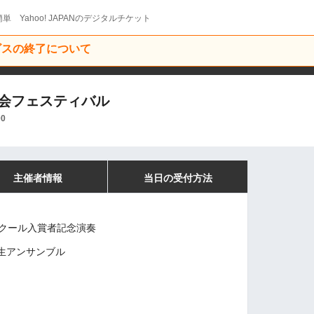
単 Yahoo! JAPANのデジタルチケット
ービスの終了について
協会フェスティバル
00
主催者情報
当日の受付方法
ンクール入賞者記念演奏
生アンサンブル