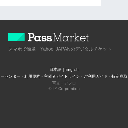
スマホで簡単 Yahoo! JAPANのデジタルチケット
日本語
｜
English
シーセンター
-
利用規約
-
主催者ガイドライン
-
ご利用ガイド
-
特定商取
写真：アフロ
© LY Corporation