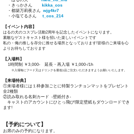
・きっかさん
kikka_cos
・都築万莉夜さん
wjg4kr7
・小塩てるさん
t_cos_214
【イベント内容】
はるの犬のコスプレ活動2周年を記念したイベントになります。
素敵なゲストキャスト様を招いた楽しいイベントです
私の・俺の推しを存分に推せる場所となっております!皆様のご来場を心
よりお待ちしております
【入場料】
1時間制 ￥3,000- 延長・再入場 ￥1,000-/1h
※入場毎にフード又はドリンクを最低1品ご注文いただきますようお願いいたします。
【来場特典】
①来場者様には１枠参加ごとに特製ランチョンマットをプレゼント
全2種類
②読み取れる名刺カード -壁紙付き-
キャストのアカウントにひとっ飛び!限定壁紙もダウンロードでき
ます!
【予約について】
お席のみの予約になります。