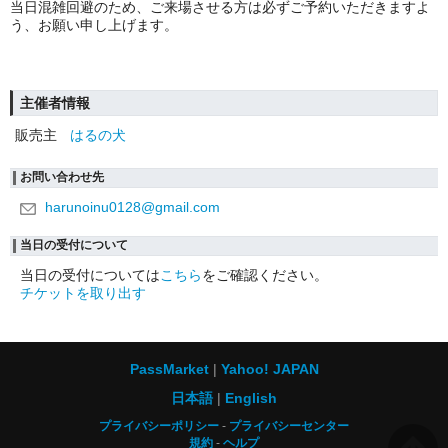
当日混雑回避のため、ご来場させる方は必ずご予約いただきますよ
う、お願い申し上げます。
主催者情報
販売主
はるの犬
お問い合わせ先
harunoinu0128@gmail.com
当日の受付について
当日の受付については
こちら
をご確認ください。
チケットを取り出す
PassMarket
Yahoo! JAPAN
日本語
English
プライバシーポリシー
プライバシーセンター
規約
ヘルプ