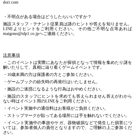
dori.com
・不明点がある場合はどうしたらいいですか？
施設スタッフ・テナント従業員は謎のヒントや答えを知りません。
LINEよりヒントをご利用ください。 その他ご不明な点等あれば
maigono@tdp1.co.jpへご連絡ください。
注意事項
・このイベントは実際にあなたが探偵となって情報を集めたり謎を
解いたりして、真相に辿り着くゲームイベントです。
・
10歳未満の方は保護者の方とご参加ください。
・ゲームブックの紛失時の再発行はいたしません。
・施設のご迷惑になるような行為はおやめください。
・施設のスタッフにヒントを求めても答えられません答えがわから
ない時はイベント用のLINEをご利用ください。
・イベント実施中の通信料はお客様がご負担ください。
・ストップマークが貼ってある場所には手を触れないでください。
・イベント実施中の事故やケガ、器物破損などで発生した損害につ
いては、参加者個人の責任となりますので、ご理解の上ご参加くだ
さい。