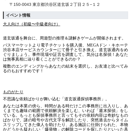
〒150-0043 東京都渋谷区道玄坂２丁目２５−１２
イベント情報
大人向け（初級〜中級者向け）
道玄坂通を舞台に、周遊型の推理＆謎解きゲームが開催されます。
パスマーケットより電子チケットを購入後、MEGAドン・キホーテ
渋谷本店サービスカウンターにて冊子と引き換え、道玄坂通内をめ
ぐりましょう。事件現場や証言を調査して、気分は名探偵！あなた
は無事真相に辿り着くことができるのか？
複数のエンディングからあなたの結末を選択し、お友達と比べてみ
るのもおすすめです！
ものがたり
不思議な依頼ばかりが舞い込む「道玄坂通探偵事務所」。
あなたは本業の傍ら、時間がある時だけこの事務所に出入りし、あ
くまでも趣味の範囲で依頼解決を楽しむ、いわば「週末探偵」をし
ている。もっとも探偵事務所と言ってもその依頼内容は奇妙なもの
ばかりで、謎の暗号や古代文字を解読したり、突然過去からタイム
スリップしてきた偉人を助けたり、ある施設に仕掛けられた、本物
かどうかも疑わしい「爆発物」の解除コードを探したりといった具