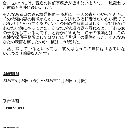
合。世の中には、普通の探偵事務所が扱えないような、一風変わっ
た依頼も意外に多いようだ。
そんなある日の道玄坂通探偵事務所に、一人の青年がやってきた。
その依頼内容の特徴からか、ここを訪れる依頼者はだいたい慌てて
バタバタとやってくるのだが、今回の依頼者は珍しく、実に静かに
あなたの前にやってきた。あなたが依頼内容を尋ねると、「ある女
の子を探しているんです」と静かに答えた。迷子の依頼とは、この
奇妙な探偵事務所にしてはやけに「普通」の案件だった。そんなあ
なたの表情を察したのか、彼はこう続けた。
「あ、探しているといっても、彼女はもうこの世には生きていな
い…つまり幽霊なんです」
開催期間
2025年5月23日（金）〜2025年11月24日（月振）
受付時間
10:00〜18:00