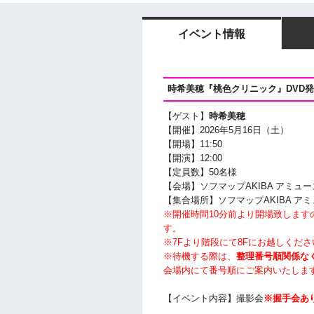
イベント情報
時希美穂『桃色クリニック』
DVD
【ゲスト】
時希美穂
【開催】2026年5月16
日（土）
【開場】11:50
【開演】12
:00
【定員数】50名様
【会場】ソフマップAKIBA アミュー
【集合場所】ソフマップAKIBA ア
※開催時間10分前より開場致しま
す。
※7Fより階段にて8Fにお越しくださ
※待機する際は、
整理番号順関係な
会場内にて番号順にご案内いたしま
【イベント内容】撮影会
※握手会あ