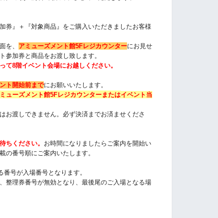
加券』＋『対象商品』をご購入いただきました
お客様
面を、
アミューズメント館5Fレジカウンター
にお見せ
ト参加券と商品をお渡し致します。
って8階イベント会場にお越しください。
ント開始前まで
にお願いいたします。
ミューズメント館5Fレジカウンターまたは
イベント当
はお渡しできません。必ず決済までお済ませくださ
待ちください
。
お時間になりましたらご案内を開始い
載の番号順にご案内いたします
。
る番号が入場番号となります。
、整理券番号が無効となり、最後尾のご入場となる場