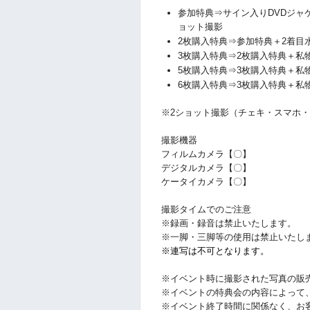
参加特典⇒サイン入りDVDジャ
ョット撮影
2枚購入特典⇒参加特典
＋2着目
3枚購入特典⇒2枚購入特典＋私
5枚購入特典⇒3枚購入特典
＋私
6枚購入特典⇒3枚購入特典
＋私
※2ショット撮影（チェキ・スマホ
撮影機器
フィルムカメラ【〇】
デジタルカメラ【〇】
ケータイカメラ【〇】
撮影タイムでのご注意
※録画・録音は禁止いたします。
※一脚・三脚等の使用は禁止いたし
※連写は不可となります。
※イベント時に撮影された写真の販
※イベントの特典会の内容によって
※イベント終了時間に関係なく、お