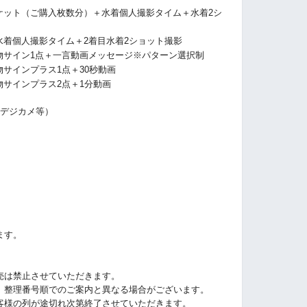
ケット（ご購入枚数分）＋
水着個人撮影タイム
＋水着2シ
水着個人撮影タイム
＋2着目水着2ショット撮影
物サイン1点
＋一言動画メッセージ※パターン選択制
物サインプラス1点
＋
30秒動画
物サインプラス2点
＋1分
動画
・デジカメ等）
ます。
売は禁止させていただきます。
、整理番号順でのご案内と異なる場合がございます。
客様の列が途切れ次第終了させていただきます。