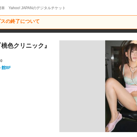
単 Yahoo! JAPANのデジタルチケット
ービスの終了について
穂『桃色クリニック』
00
ト館8F