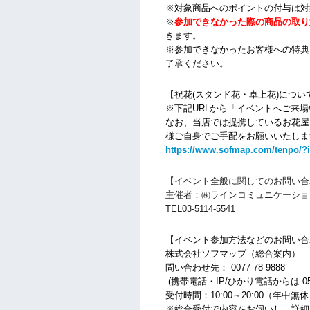
※対象商品へのポイントの付与は対
※
参加できなかった際の商品の取り
きます。
※参加できなかったお客様への特典
了承ください。
【祝花(スタンド花・卓上花)につい
※下記URLから「イベントへご来
なお、当店では提携しているお花屋
様ご自身でご手配をお願いいたしま
https://www.sofmap.com/tenpo/?
【
イベント全般に関しての
お問い合
主催者：㈱ラインコミュニケーショ
TEL03-5114-5541
【イベント参加方法などのお問い合
株式会社ソフマップ（総合案内）
問い合わせ先： 0077-78-9888
(携帯電話・IP/ひかり電話からは 050-3
受付時間：10:00～20:00（年中無
※総合受付で内容をお伺いし、詳細