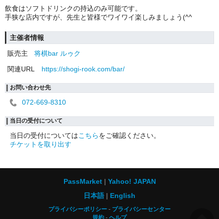
飲食はソフトドリンクの持込のみ可能です。
手狭な店内ですが、先生と皆様でワイワイ楽しみましょう(^^
主催者情報
販売主
将棋bar ルゥク
関連URL
https://shogi-rook.com/bar/
お問い合わせ先
072-669-8310
当日の受付について
当日の受付については
こちら
をご確認ください。
チケットを取り出す
PassMarket
Yahoo! JAPAN
日本語
English
プライバシーポリシー
プライバシーセンター
規約
ヘルプ