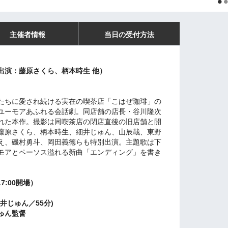
主催者情報
当日の受付方法
出演：藤原さくら、柄本時生 他）
たちに愛され続ける実在の喫茶店「こはぜ珈琲」の
ユーモアあふれる会話劇。同店舗の店長・谷川隆次
れた本作。撮影は同喫茶店の閉店直後の旧店舗と開
藤原さくら、柄本時生、細井じゅん、山辰哉、東野
え、磯村勇斗、岡田義徳らも特別出演。主題歌は下
モアとペーソス溢れる新曲「エンディング」を書き
17:00開場）
井じゅん
／55分)
ゅん監督
＞