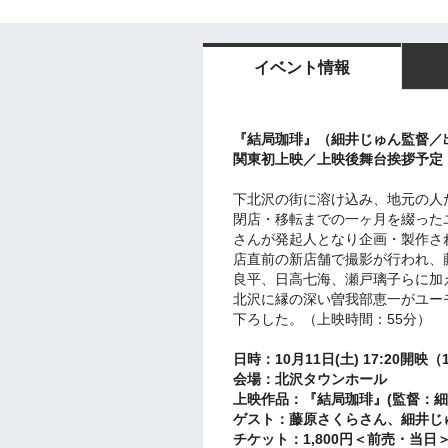
イベント情報
『結局珈琲』（細井じゅん監督／
関東初上映／上映後舞台挨拶予定
下北沢の街に溶け込み、地元の人
閉店・移転までの一ヶ月を綴った
さんが発起人となり企画・製作さ
店直前の新店舗で撮影が行われ、
良平、日高七海、瀬戸璃子らに加
北沢に縁の深い曽我部恵一がユー
下ろした。（上映時間：55分）
日時：10月11日(土) 17:20開映（
会場：北沢タウンホール
上映作品：『
結局珈琲
』
(監督：
細
ゲスト：
藤原さくらさん、
細井じ
チケット：
1,800円
＜前売・当⽇