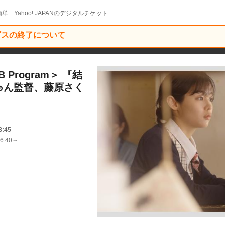
単 Yahoo! JAPANのデジタルチケット
ービスの終了について
Program＞ 『結
ゅん監督、藤原さく
8:45
6:40～