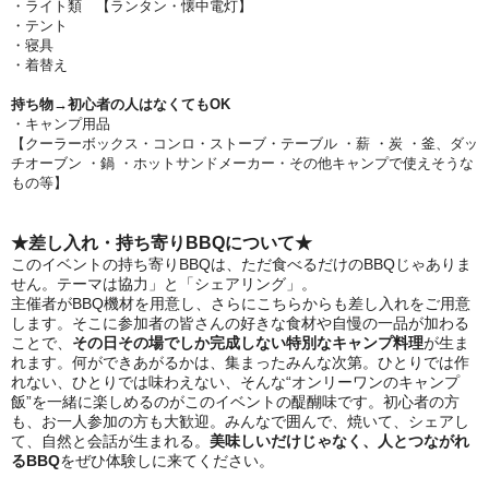
・ライト類 【ランタン・懐中電灯】
・テント
・寝具
・着替え
持ち物→初心者の人はなくてもOK
・キャンプ用品
【クーラーボックス・コンロ・ストーブ・テーブル ・薪 ・炭 ・釜、ダッ
チオーブン ・鍋 ・ホットサンドメーカー・その他キャンプで使えそうな
もの等】
★差し入れ
・
持ち寄りBBQ
に
ついて
★
このイベントの持ち寄りBBQは、ただ食べるだけのBBQじゃありま
せん。
テーマは協力」と「シェアリング」。
主催者がBBQ機材を用意し、さらにこちらからも差し入れをご用意
します。そこに参加者の皆さんの好きな食材や自慢の一品が加わる
ことで、
その日その場でしか完成しない特別なキャンプ料理
が生ま
れます。
何ができあがるかは、集まったみんな次第。
ひとりでは作
れない、ひとりでは味わえない、そんな“オンリーワンのキャンプ
飯”を一緒に楽しめるのがこのイベントの醍醐味です。
初心者の方
も、お一人参加の方も大歓迎。
みんなで囲んで、焼いて、シェアし
て、自然と会話が生まれる。
美味しいだけじゃなく、人とつながれ
るBBQ
をぜひ体験しに来てください。