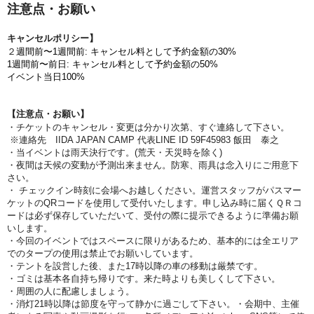
注意点・お願い
キャンセルポリシー】
２
週間前
〜1週間前
: キャンセル料として予約金額の30%
1週間前
〜前
日: キャンセル料として予約金額の50%
イベント当日100%
【注意点・お願い】
・チケットのキャンセル・変更は分かり次第、すぐ連絡して下さい。
※連絡先 IIDA JAPAN CAMP 代表LINE ID 59F45983 飯田 泰之
・当イベントは雨天決行です。(荒天​・天災時を除く)
・夜間は天候の変動が予測出来ません。防寒、雨具は念入りにご用意下
さい。
・ チェックイン時刻に会場へお越しください。運営スタッフがパスマー
ケットのQRコードを使用して受付いたします。申し込み時に届くＱＲコ
ードは必ず保存していただいて、受付の際に提示できるように準備お願
いします。
・今回のイベントではスペースに限りがあるため、基本的には全エリア
でのタープの使用は禁止でお願いしています。
・テントを設営した後、また17時以降の車の移動は厳禁です。
・
ゴミは基本各自持ち帰りです。来た時よりも美しくして下さい。
・周囲の人に配慮しましょう。
・消灯21時以降は節度を守って静かに過ごして下さい。
・会期中、主催