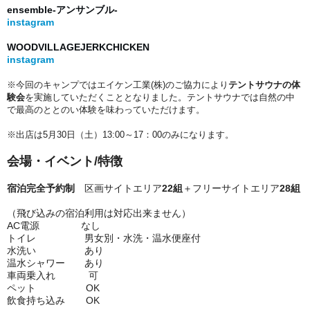
ensemble-アンサンブル-
instagram
WOODVILLAGEJERKCHICKEN
instagram
※今回のキャンプではエイケン工業(株)のご協力により
テントサウナの体
験会
を実施していただくこととなりました。テントサウナでは自然の中
で最高のととのい体験を味わっていただけます。
※出店は5月30日（土）13:00～17：00のみになります。
会場・イベント/特徴
宿泊完全予約制
区画サイトエリア
22組
＋
フリーサイトエリア
28組
（飛び込みの宿泊利用は対応出来ません）
AC電源 なし
トイレ 男女別・水洗・温水便座付
水洗い あり
温水シャワー あり
車両乗入れ 可
ペット OK
飲食持ち込み OK