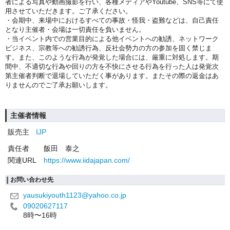
者による写真や動画撮影を行い、各種メディアやYoutube、SNS等にて使
用させていただきます。ご了承ください。
・会期中、来場中におけるすべての事故・怪我・盗難などは、自己責任
となり主催者・会場は一切責任を負いません。
・当イベント内での営業目的による他イベントへの勧誘、ネットワーク
ビジネス、宗教等への勧誘行為、反社会勢力の方の参加を固く禁じま
す。
また、このような行為が発覚した場合には、厳重に対処します。期
間中、不適切な行為や回りの方を不快にさせる行為を行った人は発覚次
第主催者判断で退場していただく事があります。またその際の返金はあ
りませんのでご了承お願いします。
主催者情報
販売主
IJP
責任者
飯田 泰之
関連URL
https://www.iidajapan.com/
お問い合わせ先
yausukiyouth1123@yahoo.co.jp
09020627117
8時〜16時