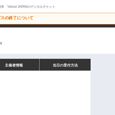
単 Yahoo! JAPANのデジタルチケット
ービスの終了について
00
主催者情報
当日の受付方法