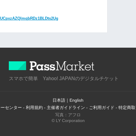
el/UCpxzAZQlmqbRDz1BLDts2Ug
スマホで簡単 Yahoo! JAPANのデジタルチケット
日本語
｜
English
シーセンター
-
利用規約
-
主催者ガイドライン
-
ご利用ガイド
-
特定商取
写真：アフロ
© LY Corporation