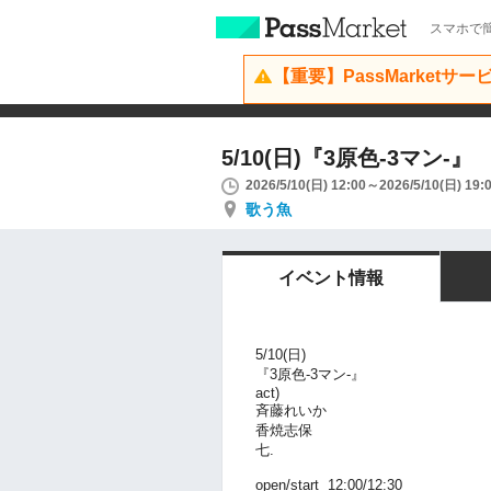
スマホで簡
【重要】PassMarketサ
5/10(日)『3原色-3マン-』
2026/5/10(日) 12:00～2026/5/10(日) 19:
歌う魚
イベント情報
5/10(日)
『3原色-3マン-』
act)
斉藤れいか
香焼志保
七.
open/start 12:00/12:30