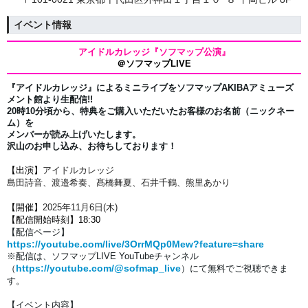
イベント情報
アイドルカレッジ『ソフマップ公演』
＠ソフマップLIVE
『アイドルカレッジ』によるミニライブをソフマップAKIBAアミューズ
メント館より生配信!!
20時10分頃から、特典をご購入いただいたお客様のお名前（ニックネー
ム）を
メンバーが読み上げいたします。
沢山のお申し込み、お待ちしております！
【出演】
アイドルカレッジ
島田詩音、渡邉希奏、髙橋舞夏
、
石井千鶴、
熊里あかり
【開催】
2025年11月6
日(木)
【配信開始時刻】18:30
【配信ページ】
https://youtube.com/live/3OrrMQp0Mew?feature=share
※配信は、
ソフマップLIVE YouTubeチャンネル
https://youtube.com/@sofmap_live
（
）にて
無料でご視聴できま
す。
【イベント内容】