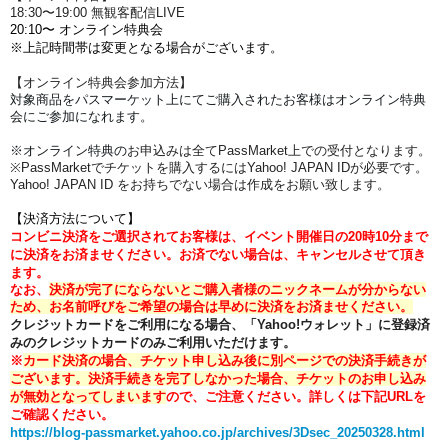
18:30〜19:00 無観客配信LIVE
20:10〜 オンライン特典会
※上記時間帯は変更となる場合がございます。
【オンライン特典会参加方法】
対象商品をパスマーケット上にてご購入されたお客様はオンライン特典
会にご参加になれます。
※オンライン特典の
お申込みは全てPassMarket上での受付となります。
※PassMarketでチケットを購入するにはYahoo! JAPAN IDが必要です。
Yahoo! JAPAN ID をお持ちでない場合は作成をお願い致します。
【決済方法について】
コンビニ決済をご選択されてお客様は、イベント開催日の20時10分まで
に決済をお済ませください。
お済でない場合は、キャンセルさせて頂き
ます。
なお、
決済が完了にならないとご購入者様のニックネームが分からない
ため、お名前呼びをご希望の場合は早めに決済をお済ませください。
クレジットカードをご利用になる場合、「Yahoo!ウォレット」に登録済
みのクレジットカードのみご利用いただけます。
※
カード決済の場合、チケット申し込み後に別ページでの決済手続きが
ございます。
決済手続きを完了しなかった場合、チケットのお申し込み
が無効となってしまいます
ので、ご注意ください。
詳しくは下記URLを
ご確認ください。
https://blog-passmarket.yahoo.co.jp/archives/3Dsec_20250328.html