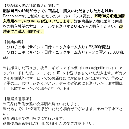
【商品購入後の追加購入に関して】
配信当日の19時30分までに商品をご購入いただきました方を対象
に、
PassMarketにご登録いただいたメールアドレス宛に、
19時30分頃追加購
入専用ページのURLをお送りいたします。
対象商品購入後に追加で商品
をご購入希望の方は、メールでお送りするURLからご購入ください。
20
時までご購入可能です。
【特典内容】
・ソロチェキ（サイン・日付・ニックネーム入り）
¥2,200(税込)
・ソロチェキ（サイン・日付・ニックネーム入り）
+ソロ写メ
¥3,300(税
込)
※お撮りした写メは、後日、ギガファイル便（https://gigafile.nu/）にア
ップロードした後、メールにてURLをお送りさせていただきます。ギガフ
ァイル便以外のサービスでのお届けには対応致しかねますので、予めご
了承の上、お申し込みください。データ確認後にお送りいたします関係
上、お時間をいただく場合がございます。
【
配送注意事項】
※商品は準備が整い次第順次発送いたします。
※発送までに1〜2週間ほどいただく場合がございます。予めご了承下さ
い。
※配送は全て佐川急便にて行います。
※郵便局留め等はご利用頂けませんのでご注意下さい。