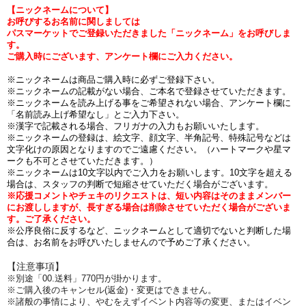
【ニックネームについて】
お呼びするお名前に関しましては
パスマーケットでご登録いただきました「ニックネーム」をお呼びしま
す。
ご購入時にございます、アンケート欄にご入力ください。
※ニックネームは商品ご購入時に必ずご登録下さい。
※ニックネームの記載がない場合、ご本名で登録させていただきます。
※ニックネームを読み上げる事をご希望されない場合、アンケート欄に
「名前読み上げ希望なし」とご入力下さい。
※漢字で記載される場合、フリガナの入力もお願いいたします。
※ニックネームの登録は、絵文字、顔文字、半角記号、特殊記号などは
文字化けの原因となりますのでご遠慮ください。（ハートマークや星マ
ークも不可とさせていただきます。）
※ニックネームは10文字以内でご入力をお願いします。10文字を超える
場合は、スタッフの判断で短縮させていただく場合がございます。
※応援コメントやチェキのリクエストは、短い内容はそのままメンバー
にお渡ししますが、長すぎる場合は削除させていただく場合がございま
す。ご了承ください。
※公序良俗に反するなど、ニックネームとして適切でないと判断した場
合は、お名前をお呼びいたしませんので予めご了承ください。
【注意事項】
※別途「00.送料」770円が掛かります。
※ご購入後のキャンセル(返金)・変更はできません。
※諸般の事情により、やむをえずイベント内容等の変更、またはイベン