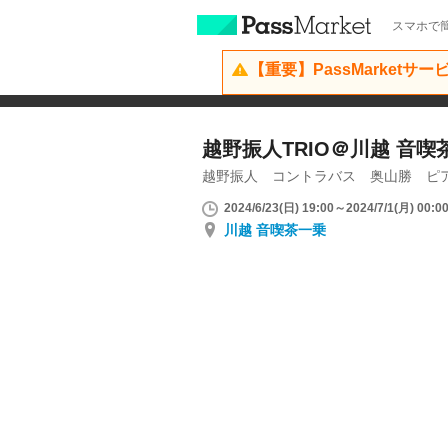
スマホで簡
【重要】PassMarketサ
越野振人TRIO＠川越 音喫
越野振人 コントラバス 奥山勝 ピ
2024/6/23(日) 19:00～2024/7/1(月) 00:0
川越 音喫茶一乗