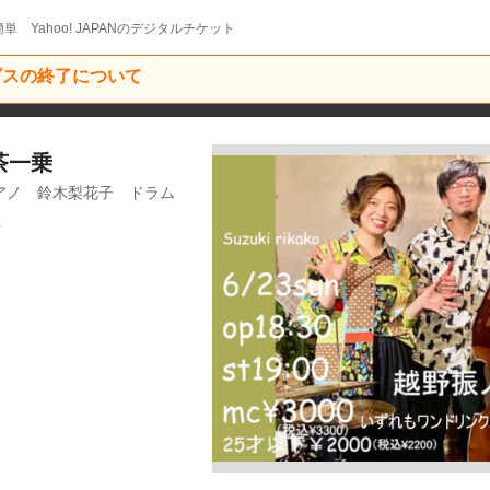
単 Yahoo! JAPANのデジタルチケット
ービスの終了について
茶一乗
アノ 鈴木梨花子 ドラム
0