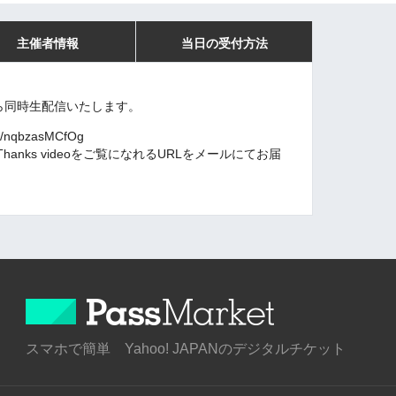
主催者情報
当日の受付方法
時から同時生配信いたします。
ve/nqbzasMCfOg
nks videoをご覧になれるURLをメールにてお届
スマホで簡単 Yahoo! JAPANのデジタルチケット