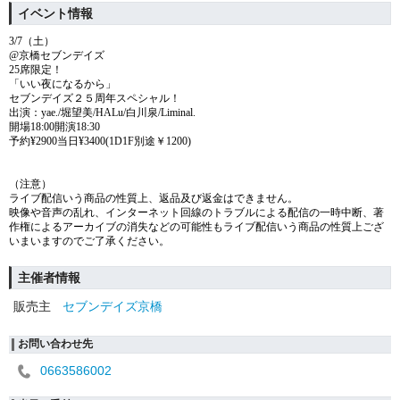
イベント情報
3/7（土）
@京橋セブンデイズ
25席限定！
「いい夜になるから」
セブンデイズ２５周年スペシャル！
出演：yae./堀望美/HALu/白川泉/Liminal.
開場18:00開演18:30
予約¥2900当日¥3400(1D1F別途￥1200)
（注意）
ライブ配信いう商品の性質上、返品及び返金はできません。
映像や音声の乱れ、インターネット回線のトラブルによる配信の一時中断、著
作権によるアーカイブの消失などの可能性もライブ配信いう商品の性質上ござ
いまいますのでご了承ください。
主催者情報
販売主
セブンデイズ京橋
お問い合わせ先
0663586002