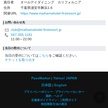
責任者
オールデイダイニング カリフォルニア
住所
千葉県浦安市舞浜1-6
関連URL
https://www.maihamahotel-firstresort.jp/
お問い合わせ先
club@maihamahotel-firstresort.jp
047-355-1181
11:00～22:00
当日の受付について
当日の受付については
こちら
をご確認ください。
チケットを取り出す
PassMarket
Yahoo! JAPAN
日本語
English
プライバシーポリシー
プライバシーセンター
規約
ヘルプ
主催者ガイドライン
ご利用ガイド
特定商取引法の表示