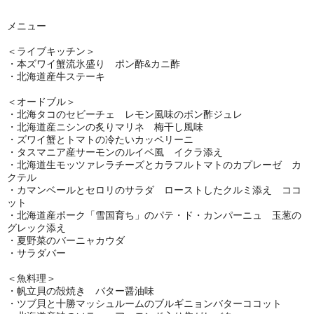
メニュー
＜ライブキッチン＞
・本ズワイ蟹流氷盛り ポン酢&カニ酢
・北海道産牛ステーキ
＜オードブル＞
・北海タコのセビーチェ レモン風味のポン酢ジュレ
・北海道産ニシンの炙りマリネ 梅干し風味
・ズワイ蟹とトマトの冷たいカッペリーニ
・タスマニア産サーモンのルイベ風 イクラ添え
・北海道生モッツァレラチーズとカラフルトマトのカプレーゼ カ
クテル
・カマンベールとセロリのサラダ ローストしたクルミ添え ココ
ット
・北海道産ポーク「雪国育ち」のパテ・ド・カンパーニュ 玉葱の
グレック添え
・夏野菜のバーニャカウダ
・サラダバー
＜魚料理＞
・帆立貝の殻焼き バター醤油味
・ツブ貝と十勝マッシュルームのブルギニョンバターココット