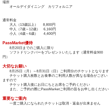
場所
オールデイダイニング カリフォルニア
通常料金
大人（13歳以上） 8
,800円
中人（7歳～12歳） 6
,160円
小人（4歳～6歳） 4,400円
PassM
arket
優待
8月20日までのご購入に限り
ソフトドリンクバーをプレゼントいたします（通常料金900
円）
大切なお願い
8
月25日（月）～8
月31日（日）
ご利用分のチケットとなります
チケット購入枚数とお食事のご利用人数が異なる場合がござい
ますので
チケット購入後にお日にちとお席をご予約ください
また、ご予約の際にPassMarketご利用の旨をお申し出ください
重要なご案内
一度ご購入になられたチケットは取消・返金が出来ません