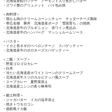
・北海道産鮭のソテー アーモンド入り焦がしバター
・ズワイ蟹のアリュメット パイ包み焼
＜肉料理＞
・鶏もも肉のクリームコーンシチュー チェダーチーズ風味
・帯広名物 豚丼 北海道産ポーク「雪国育ち」の焼肉
・北海道産牛のブルギニョン 赤ワイン煮込み
・北海道産牛のハンバーグ マッシュルームソース
＜パスタ＞
・イカと長ネギのペペロンチーノ スパゲッティー
・北海道産牛のボロネーズスパゲッティー
＜ご飯・スープ＞
・野菜ゴロゴロカレー
・白米
・冷たい北海道産ホワイトコーンのクリームスープ
・北海道産牛スジのカルビクッパ風スープ
・スープカレー 夏野菜添え
・北海道産ニシンの炙り棒寿司
＜郷土料理＞
・ジャガバター イカの塩辛添え
・焼きトウモロコシ
・函館風イカ飯