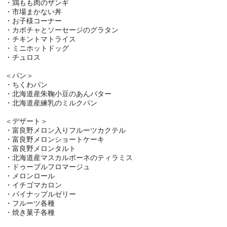
・鶏もも肉のザンギ
・市場まかない丼
・お子様コーナー
・カボチャとソーセージのグラタン
・チキントマトライス
・ミニホットドッグ
・チュロス
＜パン＞
・ちくわパン
・北海道産朱鞠小豆のあんバター
・北海道産練乳のミルクパン
＜デザート＞
・富良野メロン入りフルーツカクテル
・富良野メロンショートケーキ
・富良野メロンタルト
・北海道産マスカルポーネのティラミス
・ドゥーブルフロマージュ
・メロンロール
・イチゴマカロン
・パイナップルゼリー
・フルーツ各種
・焼き菓子各種