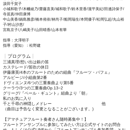
汲田千賀子
小城和歌子/木幡綾乃/齋藤直美/城和歌子/鈴木里香/瀧平美紀/田邊詩保子/
寺居真/仲田康博
中山美香/鍋島雅彦/橋本侑依/林尚子/船岡瑞生/本間優子/松岡弘起/丸山裕
子/村山沙恵/
宮島京子/八嶋美子/山田晴香/山本有華
指導：大澤明子
指導（愛知）：松野建
┊プログラム┊
三浦真理/想い出は銀の笛
カステレード/笛吹の休日
伊藤康英/4本のフルートのための組曲『フルーツ・パフェ』
アルビージ/小組曲第2番
ドヴィエンヌ/6つの三重奏曲より第5番
クーラウ/3つの三重奏曲Op.13−2
グリーグ/『ペール・ギュント』組曲より「朝」
私のお気に入り
千と千尋の神隠しメドレー 他
（曲目は予告なく変更となることがございます。)
【アマチュアフルート奏者さん随時募集中！】
フルートアンサンブルに参加してみたい方は公式サイトのお問合
せ、もしくは公式LINEから「フルートアンサンブル参加希望」とお