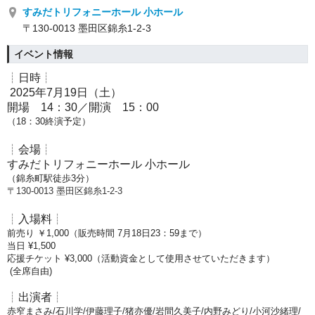
すみだトリフォニーホール 小ホール
〒130-0013 墨田区錦糸1-2-3
イベント情報
┊日時┊
2025年7月19日（土）
開場 14：30／
開演 15：00
（18：30
終演予定）
┊会場┊
すみだトリフォニーホール 小ホール
（錦糸町駅徒歩3分）
〒130-0013 墨田区錦糸1-2-3
┊入場料┊
前売り ￥1,000（販売時間 7月18日23：59まで）
当日 ¥1,500
応援チケット ¥3,000（活動資金として使用させていただきます）
(全席自由)
┊出演者┊
赤窄まさみ/石川学/伊藤理子/猪亦優/岩間久美子/内野みどり/小河沙緒理/