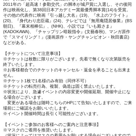
2011年の「超高速！参勤交代」の脚本が城戸賞に入選し、その後同
作は映画化し、第38回日本アカデミー賞最優秀脚本賞(14)を受賞。
その他の代表作に映画『引っ越し大名』(19)、『水上のフライト』
(20)、『身代わり忠臣蔵』(24)、テレビでは『無用庵隠居修業』(BS
朝日)、『幕末相棒伝』、(NHK)、小説では『いも殿さま』
(KADOKAWA)、『チャップリン暗殺指令』(文藝春秋)、マンガ原作
で『スマイリング！』(漫画原作・ヤングチャンピオン・秋田書店)
などがある。
【チケットについて注意事項】
※チケットは枚数に限りがございます。先着で無くなり次第販売を
終了いたします。
※お客様都合でのチケットのキャンセル・返金を承ることも出来ま
せん。
※チケット1枚で1名様のみ有効（同伴不可）
※チケットの転売行為、複製、偽造は固く禁止いたします。
※状況により、急遽イベントの内容変更や開催延期、開催中止にな
る場合がございます。
変更がある場合は随時こちらのHPにて告知いたしますので、ご来
場前にご確認をお願いいたします。
※イベント開催時間は長引く可能性がございます。
【イベントご参加のお客様へのご案内と注意事項】
※マスクのご着用を推奨いたします。
（状況によってはマスクの着用をお願いする場合がございますので