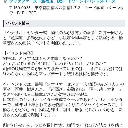
ブックファースト新宿店 B2F・Fゾーンイベントスペース
〒160-0023 東京都新宿区西新宿1-7-3 モード学園コクーンタ
ワーB1F・B2F
イベント情報
『シナリオ・センター式 物語のみがき方』の著者・新井一樹さん
と『超高速！参勤交代』など、小説家や脚本家として活躍する土橋
章宏さんの対談イベントを開催いたします。
【イベント内容】
物語は、どうすればもっと面白くなるのか？
どうすれば読者の心に届く「伝わる話」に仕上がるのか？
創作の現場でプロが日々向き合っているのは、「面白い」だけでは
終わらない、物語をアップデートし続ける技術と姿勢です。
本イベントでは、書籍『シナリオ・センター式 物語のみがき方』の
著者・新井一樹さんと、『超高速！参勤交代』『引っ越し大名！』
などで知られる土橋章宏さんが対談形式で登場。
日本随一のシナリオライター養成スクールであるシナリオ・センタ
ーで、50年以上培われてきた物語づくりのメソッドをベースに、土
橋さんがどのように物語を練り、削り、磨き上げていくのかを、新
井さんの視点で深掘りします。
創作初心者から、プロを目指す方、物語づくりに行き詰まりを感じ