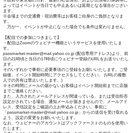
※政府や東京都の方針、最新の社会情勢、および出演者の体調等に
よってはイベントが当日でも中止あるいは延期となる場合がござい
ます。
※会場までの交通費・宿泊費等はお客様ご自身のご負担となりま
す。
万が一、イベントが中止になった場合でも条件は変わりません。
【配信での参加につきまして】
・配信はZoomのウェビナー機能というサービスを使用いたしま
す。
passmarket-master@mail.yahoo.co.jp (配信専用アドレス)より、前
日の21時頃と当日の17時頃にウェビナー登録のURLをお送りいたし
ます。
そのいずれかで事前に必要事項のご登録をお願いいたします。ご登
録後、イベント開始時間にアクセスをしてください。 (URLの複数
人での共有は禁止いたします。)
※その時間にメールの届かないお客様はイベント開始前までに店舗
までご連絡ください。
また、入力されたメールアドレスが間違っている、または受信拒否
設定がされている場合、通知メールが届きませんので、メールアド
レス、受信設定をご確認の上お申込みください。事前に
「passmarket-master@mail.yahoo.co.jp」からの送信を受け取れる
よう、設定の変更をお願いいたします。
なお、ウェビナーのアカウントはブックファーストのものを使用い
たします。