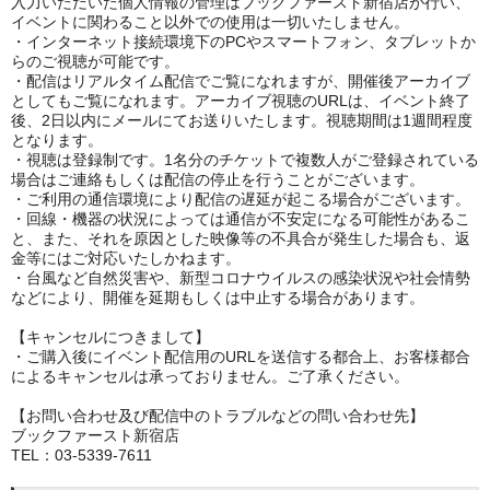
入力いただいた個人情報の管理はブックファースト新宿店が行い、
イベントに関わること以外での使用は一切いたしません。
・インターネット接続環境下のPCやスマートフォン、タブレットか
らのご視聴が可能です。
・配信はリアルタイム配信でご覧になれますが、開催後アーカイブ
としてもご覧になれます。アーカイブ視聴のURLは、イベント終了
後、2日以内にメールにてお送りいたします。視聴期間は1週間程度
となります。
・視聴は登録制です。1名分のチケットで複数人がご登録されている
場合はご連絡もしくは配信の停止を行うことがございます。
・ご利用の通信環境により配信の遅延が起こる場合がございます。
・回線・機器の状況によっては通信が不安定になる可能性があるこ
と、また、それを原因とした映像等の不具合が発生した場合も、返
金等にはご対応いたしかねます。
・台風など自然災害や、新型コロナウイルスの感染状況や社会情勢
などにより、開催を延期もしくは中止する場合があります。
【キャンセルにつきまして】
・ご購入後にイベント配信用のURLを送信する都合上、お客様都合
によるキャンセルは承っておりません。ご了承ください。
【お問い合わせ及び配信中のトラブルなどの問い合わせ先】
ブックファースト新宿店
TEL：03-5339-7611