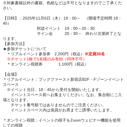
※対象書籍以外の書籍、色紙などは不可となりますのでご了承くだ
さい。
【日時】：2025年11月6日（木） 19：00～ （開場予定時間 18：
45）
対談イベント 19：00
～
20：30
サイン会 20：30
～
終わり次第終了とな
ります。
【参加方法】
★参加チケットについて
＊リアルイベント参加券 2,200円（税込）
※定員30名
※チケット1枚で1名様のみ有効（同伴不可）
＊オンライン視聴券 1,100円（税込）
【会場】
＊
リアルイベント：ブックファースト新宿店B2F・Fゾーンイベント
スペース
※イベント当日、18：45から受付を開始いたします。
イベントスペース前へお集まりください。
なお、集合順にご入
場となります。
チケット番号順ではありませんのでご注意ください。
イベントスペース内は係員がお席までご誘導いたします。
＊
オンライン視聴：イベントの様子をZoomウェビナー機能を使用
しての視聴