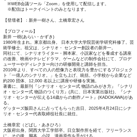
※WEB会議ツール「Zoom」を使用して配信します。
※配信はトークイベントのみとなります。
【登壇者】：新井一樹さん、土橋章宏さん
【プロフィール】
新井 一樹(あらい・かずき)
1980年生まれ。東京都出身。 日本大学大学院芸術学研究科修了。芸
術学修士。祖父は、シナリオ・ センター創設者の新井一。
同社にて、シナリオライター・脚本家、小説家などを養成する講座
の改善、映画やテレビドラマ、ゲームなどの制作会社にて、プロデ
ューサーやディレクター向けの研修開発と講師を担当。
2010年より、すべての人の想像力と表現力を豊かにするプロジェク
ト「一億人のシナリオ。」を立ち上げ、統括。小学校から企業など
約200 団体、12,000 名以上に講座や研修を実施。
著書に、最新刊『シナリオ・センター式 物語のみがき方』『シナリ
オ・センター式 物語のつくり方』(共に、日本実業出版社)、『シナ
リオ・センターが伝える14歳からの創作ノート』(KADOKAWA)があ
る。
ゲッターズ飯田さんに占ってもらった吉日、2025年4月24日にシナ
リオ・センター代表取締役社長に就任。
土橋章宏（どばし・あきひろ）
大阪府出身。関西大学工学部卒。日立製作所を経て、フリーランス
に。その後、脚本、小説、漫画原作を手がける。