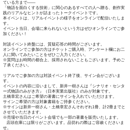
ている方まで――
「物語を面白くする技術」に関心のあるすべての人へ贈る、創作実
践のリアルなヒントが詰まったトークイベントです。
本イベントは、リアルイベントの様子をオンラインで配信いたしま
す。
イベント当日、会場に来られないという方はぜひオンラインでご参
加ください！
対談イベント終盤には、質疑応答の時間がございます。
オンラインでご参加の方はチケットご購入時、アンケート欄にお二
人に聞いてみたいことをぜひご入力ください。
※質問はお時間の都合上、採用されないこともございます。予めご
了承ください。
リアルでご参加の方は対談イベント終了後、サイン会がございま
す。
イベントの内容に沿いまして、新井一樹さんは『シナリオ・センタ
ー式物語のみがき方』（日本実業出版社）のみが対象です。
土橋章宏さんはご希望の著書にサインを入れていただけます。
サインご希望の方は対象書籍をご持参ください。
※サインは新井一樹さん・土橋章宏さんそれぞれ1冊、計2冊までと
させていただきます。
※売場や当日のイベント会場でも
一部の著書を販売いたします。
店頭在庫には限りがございます。品切れの際はご容赦くださいま
せ。