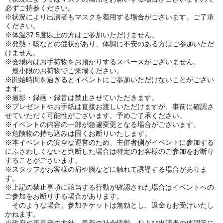
必ずご持参ください。
※状況により出演者もマスクを着用する場合がございます。ご了承
ください。
※体温37.5度以上の方はご参加いただけません。
※発熱・咳などの症状があり、体調に不安のある方はご参加いただ
けません。
※会場内はお手荷物をお預かりするスペースがございません。
最小限のお荷物でご来場ください。
※開始時間を過ぎるとイベントにご参加いただけないことがござい
ます。
※撮影・録画・録音は禁止させていただきます。
※プレゼントやお手紙は直接お渡しいただけますが、事前に確認さ
せていただく可能性がございます。予めご了承ください。
※イベントの内容の一部が急遽変更となる場合がございます。
※危険物の持ち込みは固くお断りいたします。
※本イベントの安全な運営のため、主催者側がイベントに参加する
にふさわしくないと判断した場合は特定のお客様のご参加をお断り
することがございます。
※スタッフがお客様の肩や腕などに触れて誘導する場合がありま
す。
※上記の禁止事項に該当する行動が確認された場合はイベントへの
ご参加をお断りする場合があります。
そのような場合、参加チケットは無効とし、返金もお受けいたし
かねます。