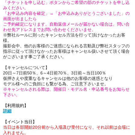
「チケットを申し込む」ボタンからご希望の部のチケットを申し込
みください。
「お申込み内容を確定」→「お申込みありがとうございました」の
画面が出ましたら
ご予約確定になります。自動返信メールが届かない場合は、問い合
わせ先アドレスまでお問い合わせくださいませ。
※弊社ルールに則ったキャンセル方法を行って頂けなかったお客
様。
撮影会中、他のお客様のご迷惑になられる言動及び弊社スタッフの
指示に従って頂けなかったお客様はキャンセル扱いさせて頂く場合
がございます事ご了承ください。
【キャンセルについて】
20日～7日前50％、6～4日前70％、3日前～当日100％
仮押さえや度重なるキャンセルは他のお客様の迷惑となり
モデル様へのご負担にも繋がる為、ご注意下さいませ。
※キャンセルされる際は、開催日・モデル名・申込番号をお知らせ
下さい。
【利用規約】
詳細
【イベント当日】
当日は各部開始20分前から入場及び受付になり、それ以前は会場に
入れません。