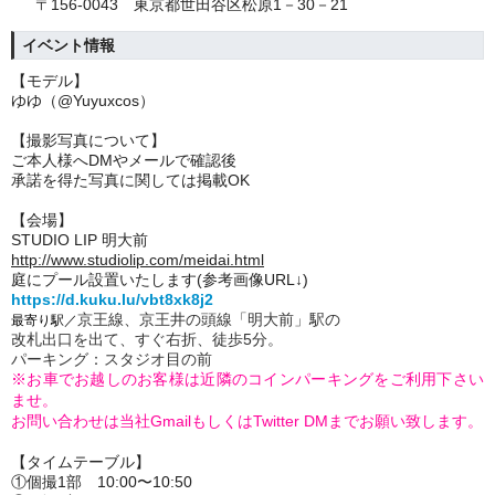
〒156-0043 東京都世田谷区松原1－30－21
イベント情報
【モデル】
ゆゆ（@Yuyuxcos）
【撮影写真について】
ご本人様へ
DM
やメールで確認後
承諾を得た写真に関しては
掲載OK
【会場】
STUDIO LIP 明大前
http://www.studiolip.com/meidai.html
庭にプール設置いたします(参考画像URL↓)
https://d.kuku.lu/vbt8xk8j2
京王線、京王井の頭線「明大前」駅の
最寄り駅／
改札出口を出て、すぐ右折、徒歩5分。
パーキング：スタジオ目の前
※お車でお越しのお客様は近隣のコインパーキングをご利用下さい
ませ。
お問い合わせは当社GmailもしくはTwitter DMまでお願い致します。
【タイムテーブル】
①個撮1部 10:00〜10:50