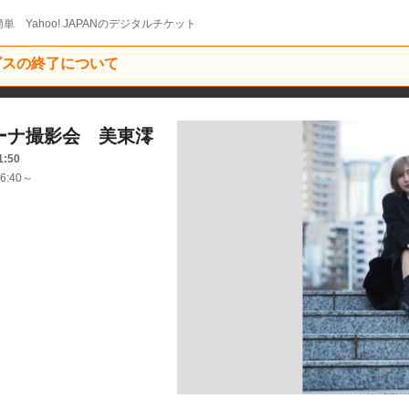
単 Yahoo! JAPANのデジタルチケット
ービスの終了について
ーナ撮影会 美東澪
1:50
6:40～