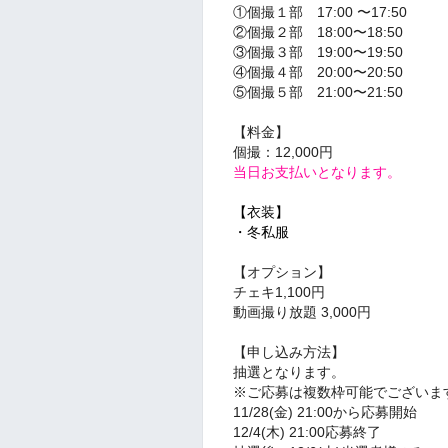
①個撮１部
17:00 〜17:50
②個撮２部
18:00〜18:50
③個撮３部
19:00〜19:50
④個撮４部
20:00〜20:50
⑤個撮５部
21:00〜21:50
【料金】
個撮：12,000円
当日お支払いとなります。
【衣装】
・冬私服
【オプション】
チェキ1,1
00円
動画撮り放題 3,000円
【申し込み方法】
抽選となります。
※ご応募は複数枠可能でございま
11/28(金) 21:00から応募開始
12/4(木) 21:00応募終了