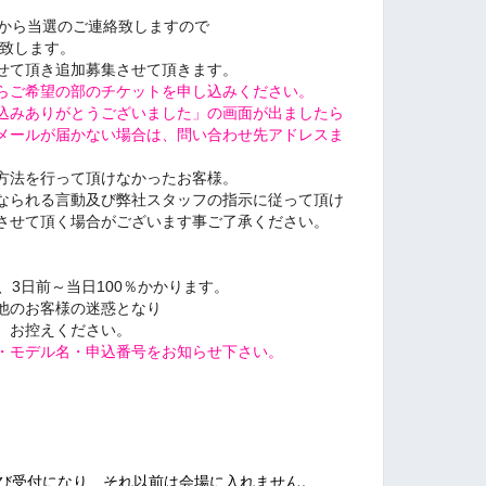
ail.comから当選のご連絡致しますので
願い致します。
せて頂き追加募集させて頂きます
。
らご希望の部のチケットを申し込みください。
込みありがとうございました」の画面が出ましたら
メールが届かない場合は、問い合わせ先アドレスま
方法を行って頂けなかったお客様。
なられる言動及び弊社スタッフの指示に従って頂け
させて頂く場合がございます事ご了承ください。
％、3日前～当日100％かかります。
他のお客様の迷惑となり
、お控えください。
・モデル名・申込番号をお知らせ下さい。
及び受付になり、それ以前は会場に入れません。