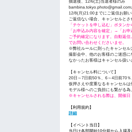
抽選後、12/6(土)当選者様のみ
bambina.tokyo.photo@gm
12/8(月)21:00までにご返信お
ご返信ない場合、キャンセルとさ
「チケットを申し込む」ボタンか
「お申込み内容を確定」→「お申
ご予約確定になります。自動返信
でお問い合わせくださいませ。
※弊社ルールに則ったキャンセル
撮影会中、他のお客様のご迷惑に
なかったお客様はキャンセル扱い
【キャンセル料について】
20日～7日前50％、6～4日前70
仮押さえや度重なるキャンセルは
モデル様へのご負担にも繋がる為
※キャンセルされる際は、開催日
【利用規約】
詳細
【イベント当日】
当日は各部開始10分前から入場