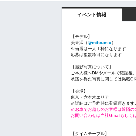
イベント情報
【モデル】
美東澪（
@mitoumio
）
※当選は一人１枠になります
応募は複数枠可になります
【撮影写真について】
ご本人様へDMやメールで確認後
承諾を得た写真に関しては掲載O
【会場】
東京・六本木エリア
※詳細はご予約時に登録頂きます
※お車でお越しのお客様は近隣の
お問い合わせは当社GmailもしくはT
【タイムテーブル】