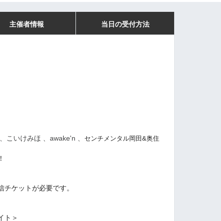
主催者情報
当日の受付方法
いけみほ 、awake'n 、
センチメンタル岡田&奥住
！
信チケットが必要です。
。
イト＞