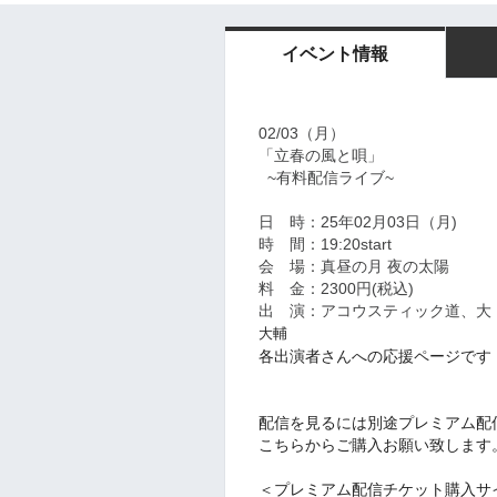
イベント情報
02/03（月）
「立春の風と唄」
~有料配信ライブ~
日 時：25年02月03日（月)
時 間：19:20start
会 場：真昼の月 夜の太陽
料 金：2300円(税込)
出 演：アコウスティック道、大 、こ
大輔
各出演者さんへの応援ページです
配信を見るには別途プレミアム配
こちらからご購入お願い致します
＜プレミアム配信チケット購入サ