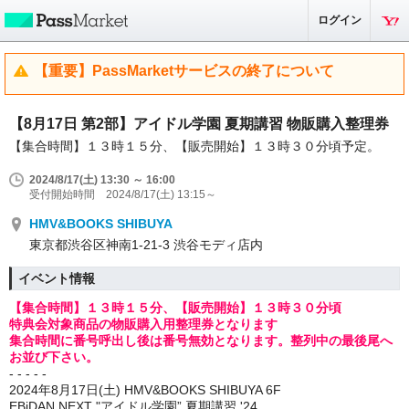
ログイン
【重要】PassMarketサービスの終了について
【8月17日 第2部】アイドル学園 夏期講習 物販購入整理券
【集合時間】１３時１５分、【販売開始】１３時３０分頃予定。
2024/8/17(土) 13:30 ～ 16:00
受付開始時間 2024/8/17(土) 13:15～
HMV&BOOKS SHIBUYA
東京都渋谷区神南1-21-3 渋谷モディ店内
イベント情報
【集合時間】１３時１５分、【販売開始】１３時３０分頃
特典会対象商品の物販購入用整理券となります
集合時間に番号呼出し後は番号無効となります。整列中の最後尾へ
お並び下さい。
- - - - -
2024年8月17日(土) HMV&BOOKS SHIBUYA 6F
EBiDAN NEXT "
アイドル学園” 夏期講習 '24