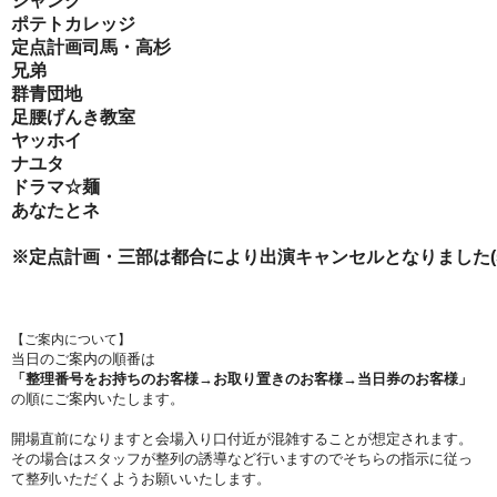
ジャンク
ポテトカレッジ
定点計画司馬・高杉
兄弟
群青団地
足腰げんき教室
ヤッホイ
ナユタ
ドラマ☆麺
あなたとネ
※定点計画・三部は都合により出演キャンセルとなりました(5/
【ご案内について】
︎当日のご案内の順番は
「整理番号をお持ちのお客様→お取り置きのお客様→当日券のお客様」
の順にご案内いたします。
︎開場直前になりますと会場入り口付近が混雑することが想定されます。
その場合はスタッフが整列の誘導など行いますのでそちらの指示に従っ
て整列いただくようお願いいたします。