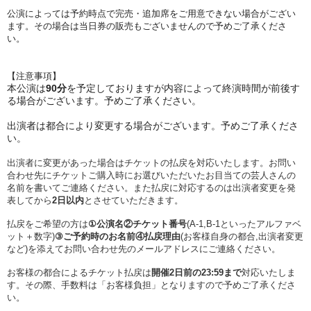
︎公演によっては予約時点で完売・追加席をご用意できない場合がござい
ます。その場合は当日券の販売もございませんので予めご了承くださ
い。
【注意事項】
︎本公演は
90
分
を予定しておりますが内容によって終演時間が前後す
る場合がございます。予めご了承ください。
︎出演者は都合により変更する場合がございます。予めご了承くださ
い。
︎出演者に変更があった場合はチケットの払戻を対応いたします。お問い
合わせ先にチケットご購入時にお選びいただいたお目当ての芸人さんの
名前を書いてご連絡ください。また払戻に対応するのは出演者変更を発
表してから
2日以内
とさせていただきます。
払戻をご希望の方は
①公演名②チケット番号
(A-1,B-1といった
アルファベ
ット＋数字)
③ご予約時のお名前④払戻理由
(お客様自身の都合,出演者変更
など)を添えてお問い合わせ先のメールアドレスにご連絡ください。
お客様の都合によるチケット払戻は
開催2日前の23:59まで
対応いたしま
す。その際、
手数料は「お客様負担」となりますので予めご了承くださ
い。