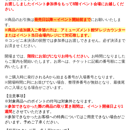
お渡ししましたイベント参加券をもって8階イベント会場にお越しくだ
さい。
※商品のお引換は
発売日以降～
イベント開始前まで
にお願いいたしま
す。
※商品の追加購入ご希望の方は、
アミューズメント館5Fレジカウンター
または
イベント当日会場内レジにて対応致します。
※コンビニ未決済の状態では参加券はお渡しできません。必ず決済まで
お済ませください。
開場までは、
階段にお並びになりお待ちください
。
お時間になりました
らご案内を開始いたします。お席へは、チケットに記載の番号順にご案
内いたします
。
※ご購入時に発行されるAから始まる番号が入場番号となります。
※開場時間に列にお並びでない場合、整理券番号が無効となり、最後尾
のご入場となる場合がございます。
【注意事項】
※対象商品へのポイントの付与は対象外となります。
※
参加できなかった際の商品の取り置き期間は、イベント開催日より1
週間
とさせていただきます。
※参加できなかったお客様への特典についてはご用意できない場合がご
ざいます。
予めご了承ください。