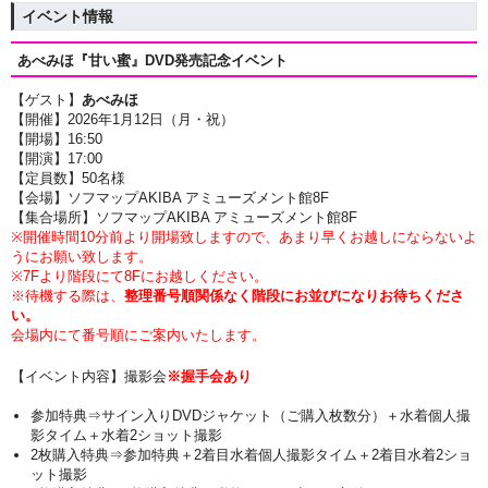
イベント情報
あべみほ『甘い蜜』
DVD発売記念イベント
【ゲスト】
あべみほ
【開催】2026年1月12日（月・祝）
【開場】16
:50
【開演】17
:00
【定員数】50名様
【会場】ソフマップAKIBA アミューズメント館8F
【集合場所】ソフマップAKIBA アミューズメント館8F
※開催時間10分前より開場致しますので、あまり早くお越しにならないよ
うにお願い致します。
※7Fより階段にて8Fにお越しください。
※待機する際は、
整理番号順関係なく階段にお並びになりお待ちくださ
い。
会場内にて番号順にご案内いたします。
【イベント内容】撮影会
※握手会あり
参加特典⇒サイン入りDVDジャケット（ご購入枚数分）＋
水着個人撮
影タイム
＋水着2ショット撮影
2枚購入特典⇒参加特典
＋2着目水着個人撮影タイム＋2着目水着2ショ
ット撮影