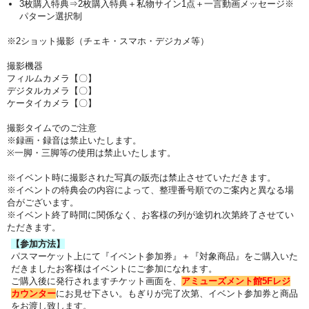
3枚購入特典⇒2枚購入特典＋私物サイン1点＋一言動画メッセージ※
パターン選択制
※2ショット撮影（チェキ・スマホ・デジカメ等）
撮影機器
フィルムカメラ【〇】
デジタルカメラ【〇】
ケータイカメラ【〇】
撮影タイムでのご注意
※録画・録音は禁止いたします。
※一脚・三脚等の使用は禁止いたします。
※イベント時に撮影された写真の販売は禁止させていただきます。
※イベントの特典会の内容によって、整理番号順でのご案内と異なる場
合がございます。
※イベント終了時間に関係なく、お客様の列が途切れ次第終了させてい
ただきます。
【参加方法】
パスマーケット上にて『イベント参加券』＋『対象商品』をご購入いた
だきました
お客様はイベントにご参加になれます。
ご購入後に発行されますチケット画面を、
アミューズメント館5Fレジ
カウンター
にお見せ下さい。
もぎりが完了次第、イベント参加券と商品
をお渡し致します。