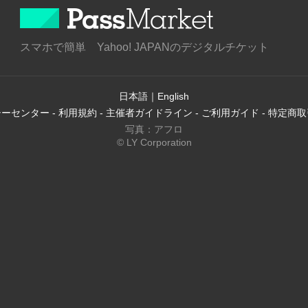
スマホで簡単 Yahoo! JAPANのデジタルチケット
日本語
｜
English
シーセンター
-
利用規約
-
主催者ガイドライン
-
ご利用ガイド
-
特定商取
写真：アフロ
© LY Corporation