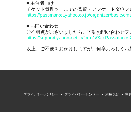
■ 主催者向け
その他
チケット管理ツールでの閲覧・アンケートダウン
https://passmarket.yahoo.co.jp/organizer/basic/cm
■ お問い合わせ
ご不明点がございましたら、下記お問い合わせフ
https://support.yahoo-net.jp/form/s/SccPassmarket
以上、ご不便をおかけしますが、何卒よろしくお
プライバシーポリシー
プライバシーセンター
利用規約
主