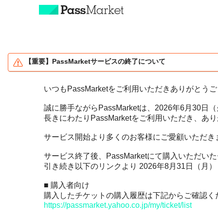
特長とご利用の流れ
【重要】PassMarketサービスの終了について
チケット販売主の方へ
いつもPassMarketをご利用いただきありがとう
資料ダウンロード
誠に勝手ながらPassMarketは、2026年6月
長きにわたりPassMarketをご利用いただき、
主催者さまへオススメ
サービス開始より多くのお客様にご愛顧いただき
整理券の発券で
レジャー、スポーツ
密を避けよう！
サービス終了後、PassMarketにて購入いた
教室、ワークショップ
引き続き以下のリンクより 2026年8月31日（
オンラインのイベント
展示、展覧会、美術館
を開催しよう！
■ 購入者向け
本、ゲーム、アニメ
購入したチケットの購入履歴は下記からご確認く
https://passmarket.yahoo.co.jp/my/ticket/list
ダイバーシティ
チケット作成管理