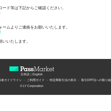
ロード等は下記からご確認ください。
s
ォームよりご連絡をお願いいたします。
#
願いいたします。
日本語
｜
English
催者ガイドライン
ご利用ガイド
特定商取引法の表示
取引DPF法への取り
© LY Corporation