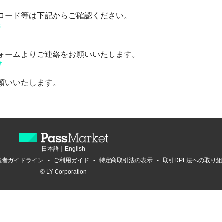
ロード等は下記からご確認ください。
s
ォームよりご連絡をお願いいたします。
#
願いいたします。
日本語
｜
English
催者ガイドライン
ご利用ガイド
特定商取引法の表示
取引DPF法への取り
© LY Corporation