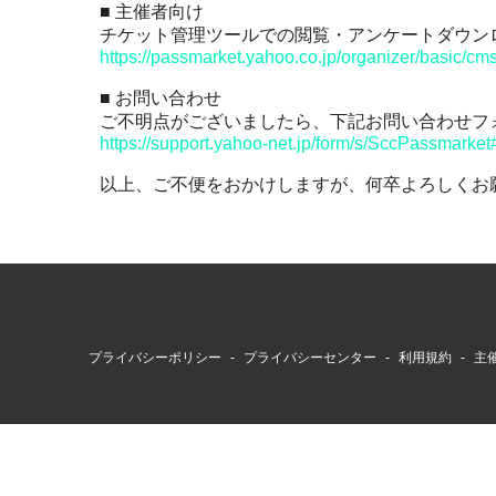
■ 主催者向け
その他
チケット管理ツールでの閲覧・アンケートダウン
https://passmarket.yahoo.co.jp/organizer/basic/cm
■ お問い合わせ
ご不明点がございましたら、下記お問い合わせフ
https://support.yahoo-net.jp/form/s/SccPassmarket
以上、ご不便をおかけしますが、何卒よろしくお
プライバシーポリシー
プライバシーセンター
利用規約
主