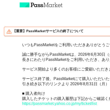
特長とご利用の流れ
【重要】PassMarketサービスの終了について
チケット販売主の方へ
いつもPassMarketをご利用いただきありがとう
資料ダウンロード
誠に勝手ながらPassMarketは、2026年6月
長きにわたりPassMarketをご利用いただき、
主催者さまへオススメ
サービス開始より多くのお客様にご愛顧いただき
整理券の発券で
レジャー、スポーツ
密を避けよう！
サービス終了後、PassMarketにて購入いた
教室、ワークショップ
引き続き以下のリンクより 2026年8月31日（
オンラインのイベント
展示、展覧会、美術館
を開催しよう！
■ 購入者向け
本、ゲーム、アニメ
購入したチケットの購入履歴は下記からご確認く
https://passmarket.yahoo.co.jp/my/ticket/list
ダイバーシティ
チケット作成管理