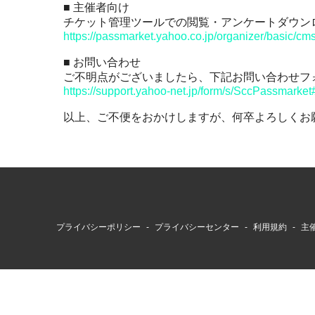
■ 主催者向け
その他
チケット管理ツールでの閲覧・アンケートダウン
https://passmarket.yahoo.co.jp/organizer/basic/cm
■ お問い合わせ
ご不明点がございましたら、下記お問い合わせフ
https://support.yahoo-net.jp/form/s/SccPassmarket
以上、ご不便をおかけしますが、何卒よろしくお
プライバシーポリシー
プライバシーセンター
利用規約
主