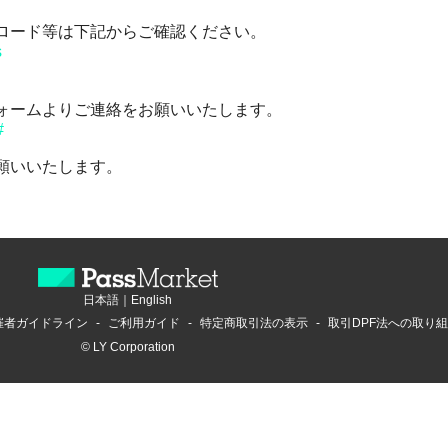
ロード等は下記からご確認ください。
s
ォームよりご連絡をお願いいたします。
#
願いいたします。
日本語
｜
English
催者ガイドライン
ご利用ガイド
特定商取引法の表示
取引DPF法への取り
© LY Corporation