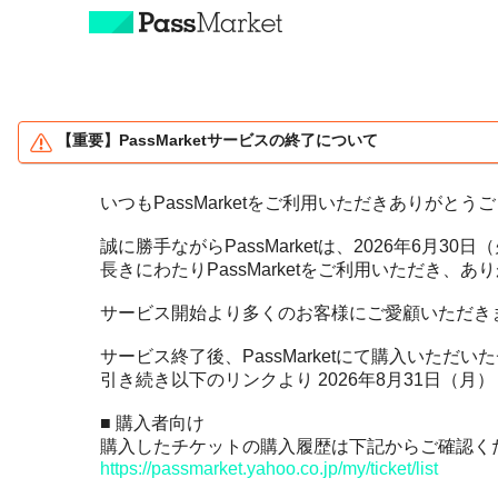
特長とご利用の流れ
【重要】PassMarketサービスの終了について
チケット販売主の方へ
いつもPassMarketをご利用いただきありがとう
資料ダウンロード
誠に勝手ながらPassMarketは、2026年6月
長きにわたりPassMarketをご利用いただき、
主催者さまへオススメ
サービス開始より多くのお客様にご愛顧いただき
整理券の発券で
レジャー、スポーツ
密を避けよう！
サービス終了後、PassMarketにて購入いた
教室、ワークショップ
引き続き以下のリンクより 2026年8月31日（
オンラインのイベント
展示、展覧会、美術館
を開催しよう！
■ 購入者向け
本、ゲーム、アニメ
購入したチケットの購入履歴は下記からご確認く
https://passmarket.yahoo.co.jp/my/ticket/list
ダイバーシティ
チケット作成管理