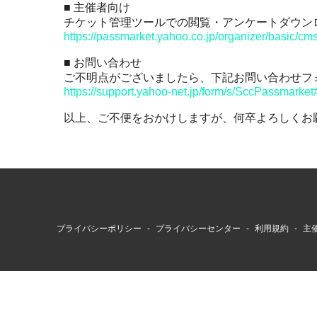
■ 主催者向け
その他
チケット管理ツールでの閲覧・アンケートダウン
https://passmarket.yahoo.co.jp/organizer/basic/cm
■ お問い合わせ
ご不明点がございましたら、下記お問い合わせフ
https://support.yahoo-net.jp/form/s/SccPassmarket
以上、ご不便をおかけしますが、何卒よろしくお
プライバシーポリシー
プライバシーセンター
利用規約
主