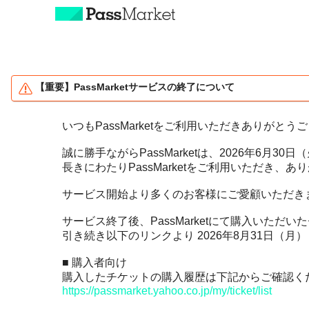
特長とご利用の流れ
【重要】PassMarketサービスの終了について
チケット販売主の方へ
いつもPassMarketをご利用いただきありがとう
資料ダウンロード
誠に勝手ながらPassMarketは、2026年6月
長きにわたりPassMarketをご利用いただき、
主催者さまへオススメ
サービス開始より多くのお客様にご愛顧いただき
整理券の発券で
レジャー、スポーツ
密を避けよう！
サービス終了後、PassMarketにて購入いた
教室、ワークショップ
引き続き以下のリンクより 2026年8月31日（
オンラインのイベント
展示、展覧会、美術館
を開催しよう！
■ 購入者向け
本、ゲーム、アニメ
購入したチケットの購入履歴は下記からご確認く
https://passmarket.yahoo.co.jp/my/ticket/list
ダイバーシティ
チケット作成管理