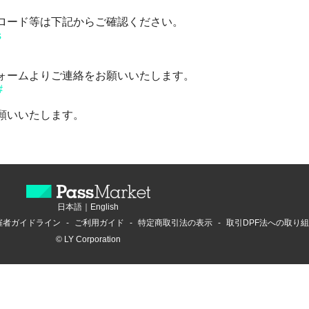
ロード等は下記からご確認ください。
s
ォームよりご連絡をお願いいたします。
#
願いいたします。
日本語
｜
English
催者ガイドライン
ご利用ガイド
特定商取引法の表示
取引DPF法への取り
© LY Corporation